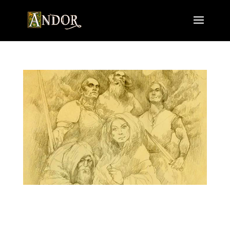
Varatans Fluch „Pah, Seemannsgarn!“, sagte König
Varatan stets, wenn ihm jemand von den drei Mächten
des Meeres berichtete. Er sagte dies, bis zu dem Tag,