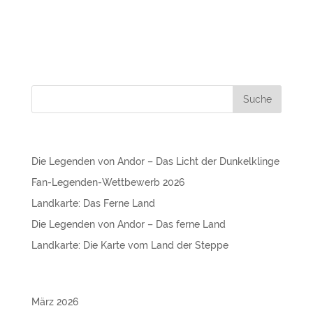
an dem er auf die gefährlichste von ihnen stieß:
Kenvilar, die Tückische. Mochte der mächtige Oktohan
auch...
NEUESTE BEITRÄGE
Die Legenden von Andor – Das Licht der Dunkelklinge
Fan-Legenden-Wettbewerb 2026
Landkarte: Das Ferne Land
Die Legenden von Andor – Das ferne Land
Landkarte: Die Karte vom Land der Steppe
ARCHIVE
März 2026