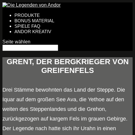
PRODUKTE
BONUS MATERIAL
SPIELE FAQ
ANDOR KREATIV
Seite wählen
GRENT, DER BERGKRIEGER VON
GREIFENFELS
Drei Stämme bewohnten das Land der Steppe. Die
Iquar auf dem großen See Ava, die Yethoe auf den
weiten des Steppenlandes und die Grehon,
zurückgezogen auf kargem Fels im grauen Gebirge.
Der Legende nach hatte sich ihr Urahn in einen