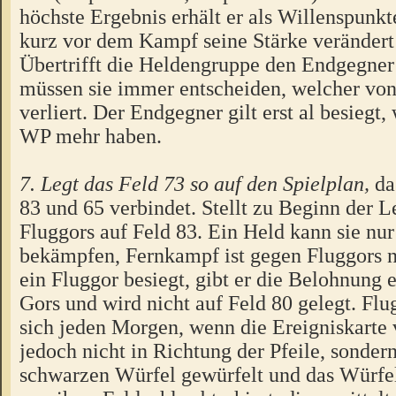
höchste Ergebnis erhält er als Willenspunk
kurz vor dem Kampf seine Stärke verändert
Übertrifft die Heldengruppe den Endgegner
müssen sie immer entscheiden, welcher vo
verliert. Der Endgegner gilt erst al besiegt
WP mehr haben.
7. Legt das Feld 73 so auf den Spielplan,
das
83 und 65 verbindet. Stellt zu Beginn der 
Fluggors auf Feld 83. Ein Held kann sie nur
bekämpfen, Fernkampf ist gegen Fluggors ni
ein Fluggor besiegt, gibt er die Belohnung 
Gors und wird nicht auf Feld 80 gelegt. Fl
sich jeden Morgen, wenn die Ereigniskarte 
jedoch nicht in Richtung der Pfeile, sonder
schwarzen Würfel gewürfelt und das Würfe