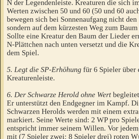
N der Legendenleiste. Kreaturen die sich i
Werten zwischen 50 und 60 (50 und 60 auch
bewegen sich bei Sonnenaufgang nicht den 
sondern auf dem kürzesten Weg zum Baum d
Sollte eine Kreatur den Baum der Lieder er
N-Plättchen nach unten versetzt und die K
dem Spiel.
5. Legt die SP-Erhöhung
für 6 Spieler über 
Kreaturenleiste.
6. Der Schwarze Herold ohne Wert
begleite
Er unterstützt den Endgegner im Kampf. D
Schwarzen Herolds werden mit einem extr
markiert. Seine Werte sind: 2 WP pro Spiele
entspricht immer seinem Willen. Vor jedem
mit (7 Spieler zwei; 8 Spieler drei) roten W