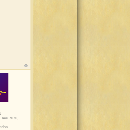
8
. Juni 2020,
ndon