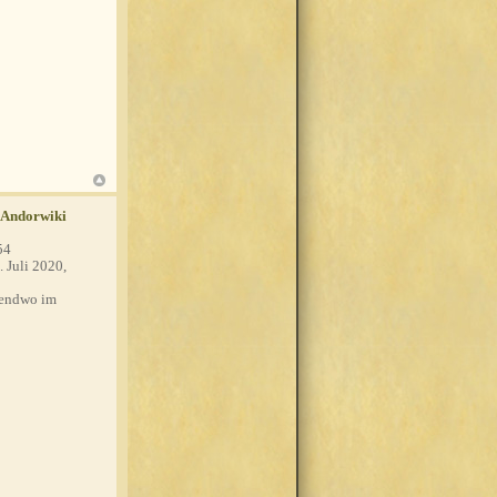
 Andorwiki
54
. Juli 2020,
endwo im