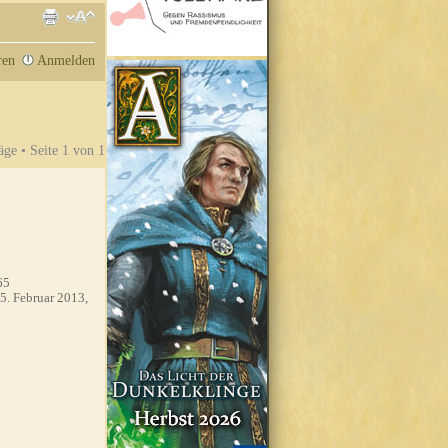
ren
Anmelden
äge • Seite
1
von
1
65
5. Februar 2013,