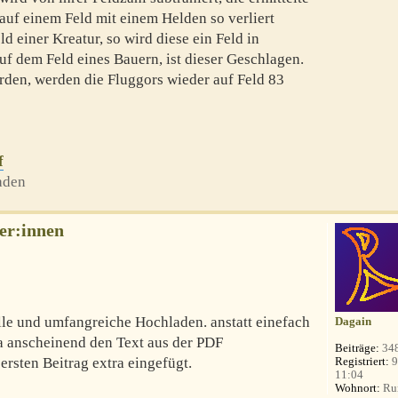
 auf einem Feld mit einem Helden so verliert
d einer Kreatur, so wird diese ein Feld in
auf dem Feld eines Bauern, ist dieser Geschlagen.
den, werden die Fluggors wieder auf Feld 83
f
aden
ler:innen
lle und umfangreiche Hochladen. anstatt einefach
Dagain
da anscheinend den Text aus der PDF
Beiträge:
34
Registriert:
9
rsten Beitrag extra eingefügt.
11:04
Wohnort:
Ru