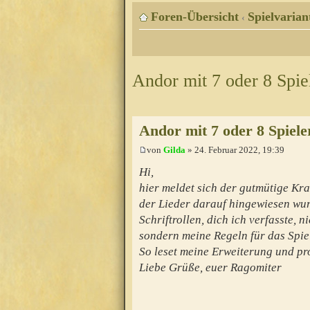
Foren-Übersicht
Spielvarian
‹
Andor mit 7 oder 8 Spie
Andor mit 7 oder 8 Spiele
von
Gilda
» 24. Februar 2022, 19:39
Hi,
hier meldet sich der gutmütige Kr
der Lieder darauf hingewiesen wur
Schriftrollen, dich ich verfasste, n
sondern meine Regeln für das Spiel 
So leset meine Erweiterung und pro
Liebe Grüße, euer Ragomiter