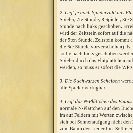
2. Legt je nach Spielerzahl das Fl
Spieler, 7te Stunde; 8 Spieler, 8te
Stunde nach links geschoben. Errei
wird der Zeitstein sofort auf die n
der 5ten Stunde, Zeitstein kommt a
die 6te Stunde vorverschoben). Ist
sollte nach links geschoben werden
Spieler durch das Flutplättchen au
werden, so muss er sofort die WP z
3. Die 6 schwarzen Scheiben
werden
alle Spieler verfügbar.
4. Legt das N-Plättchen des Baums
normale N-Plättchen auf den Buchs
im auf Feldern mit Werten zwisch
sich bei Sonnenaufgang nicht den 
zum Baum der Lieder hin. Sollte e