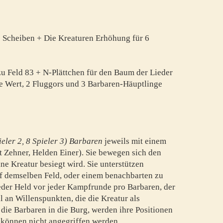
 Scheiben + Die Kreaturen Erhöhung für 6
u Feld 83 + N-Plättchen für den Baum der Lieder
 Wert, 2 Fluggors und 3 Barbaren-Häuptlinge
ieler 2, 8 Spieler 3) Barbaren
jeweils mit einem
 Zehner, Helden Einer). Sie bewegen sich den
ne Kreatur besiegt wird. Sie unterstützen
f demselben Feld, oder einem benachbarten zu
jeder Held vor jeder Kampfrunde pro Barbaren, der
l an Willenspunkten, die die Kreatur als
e Barbaren in die Burg, werden ihre Positionen
r können nicht angegriffen werden.