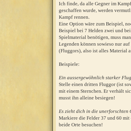
Ich finde, da alle Gegner im Kamp
geschaffen wurde, werden vermutl
Kampf rennen.
Eine Option wäre zum Beispiel, no
Beispiel bei 7 Helden zwei und bei
Spielmaterial benötigen, muss man 
Legenden können sowieso nur auf d
(Fluggors), also ist alles Material
Beispiele:
Ein aussergewöhnlich starker Flug
Stelle einen dritten Fluggor (ist 
mit einem Sternchen. Er verhält sic
musst ihn alleine besiegen!
Es zieht dich in die unerforschten
Markiere die Felder 37 und 60 mit
beide Orte besuchen!