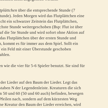
utplättchen
über die entsprechende Stunde (7
 Stunde). Jeden Morgen wird das Flutplättchen eine
cht ein schwarzer Zeitstein das Flutplättchen,
ächste Stunde weitergeschoben (Bsp: Flut ist über
uf die 5te Stunde und wird sofort ohne Aktion auf
 das Flutplättchen über der ersten Stunde und
, kommt es für immer aus dem Spiel. Sollt ein
f ein Feld mit einer Überstunde geschoben
ahlen.
 wie die vier für 5-6 Spieler benutzt. Sie sind für
der Lieder auf den Baum der Lieder. Legt das
taben N der Legendenleiste. Kreaturen die sich
en 50 und 60 (50 und 60 auch) befinden, bewegen
Pfeilen nach, sondern auf dem kürzesten Weg
ine Kreatur den Baum der Lieder erreichen, wird