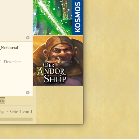
_Neckartal
1. Dezember
äge • Seite
1
von
1