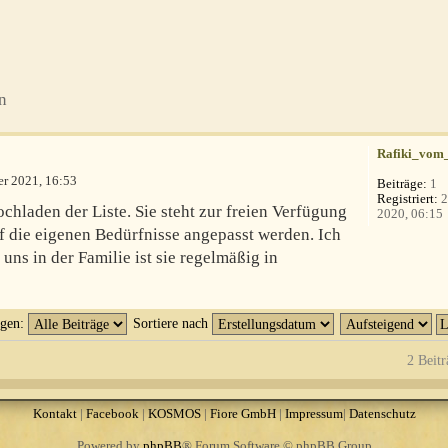
n
Rafiki_vom
er 2021, 16:53
Beiträge:
1
Registriert:
2
ochladen der Liste. Sie steht zur freien Verfügung
2020, 06:15
f die eigenen Bedürfnisse angepasst werden. Ich
uns in der Familie ist sie regelmäßig in
igen:
Sortiere nach
2 Beitr
Kontakt
|
Facebook
|
KOSMOS
|
Fiore GmbH
|
Impressum
|
Datenschutz
Powered by
phpBB
® Forum Software © phpBB Group