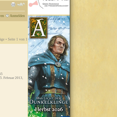
ren
Anmelden
äge • Seite
1
von
1
65
5. Februar 2013,