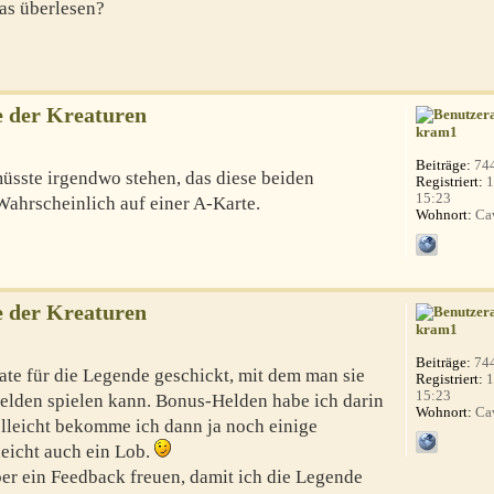
was überlesen?
 der Kreaturen
kram1
Beiträge:
74
üsste irgendwo stehen, das diese beiden
Registriert:
1
15:23
ahrscheinlich auf einer A-Karte.
Wohnort:
Ca
 der Kreaturen
kram1
Beiträge:
74
ate für die Legende geschickt, mit dem man sie
Registriert:
1
15:23
elden spielen kann. Bonus-Helden habe ich darin
Wohnort:
Ca
elleicht bekomme ich dann ja noch einige
eicht auch ein Lob.
ber ein Feedback freuen, damit ich die Legende