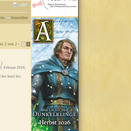
ren
Anmelden
ite
2
von
2
•
1
2
12
5. Februar 2016,
 der Insel der