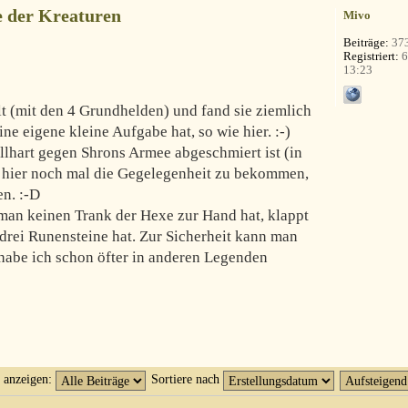
 der Kreaturen
Mivo
Beiträge:
37
Registriert:
6
13:23
lt (mit den 4 Grundhelden) und fand sie ziemlich
ine eigene kleine Aufgabe hat, so wie hier. :-)
llhart gegen Shrons Armee abgeschmiert ist (in
n, hier noch mal die Gegelegenheit zu bekommen,
en. :-D
an keinen Trank der Hexe zur Hand hat, klappt
drei Runensteine hat. Zur Sicherheit kann man
habe ich schon öfter in anderen Legenden
t anzeigen:
Sortiere nach