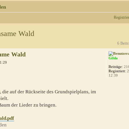
den
Registrie
hsame Wald
6 Beitr
ame Wald
Gilda
11:29
Beiträge:
21
Registriert:
2
12:39
 die auf der Rückseite des Grundspielplans, im
elt.
Baum der Lieder zu bringen.
ld.pdf
den