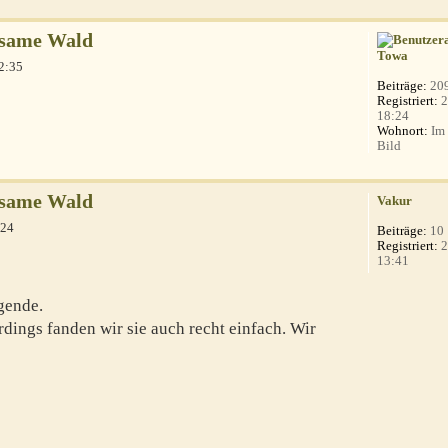
hsame Wald
Towa
2:35
Beiträge:
20
Registriert:
2
18:24
Wohnort:
Im 
Bild
hsame Wald
Vakur
:24
Beiträge:
10
Registriert:
2
13:41
gende.
rdings fanden wir sie auch recht einfach. Wir