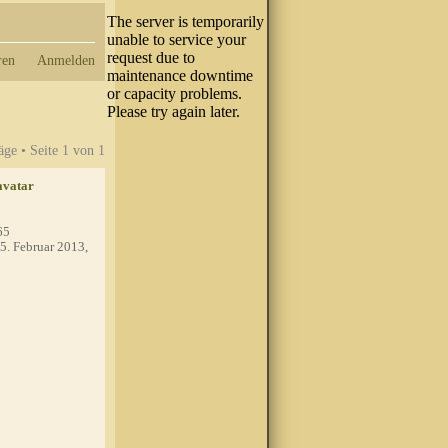
ren
Anmelden
äge • Seite
1
von
1
65
5. Februar 2013,