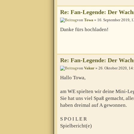
Re: Fan-Legende: Der Wac
von
Towa
» 16. September 2019, 1
Danke fürs hochladen!
Re: Fan-Legende: Der Wac
von
Vakur
» 26. Oktober 2020, 14
Hallo Towa,
am WE spielten wir deine Mini-Le
Sie hat uns viel Spaß gemacht, alle
haben dreimal auf A gewonnen.
S P O I L E R
Spielbericht(e)