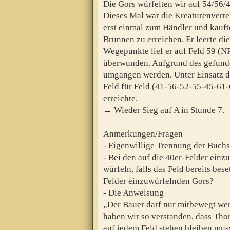
Die Gors würfelten wir auf 54/56/
Dieses Mal war die Kreaturenvertei
erst einmal zum Händler und kaufte
Brunnen zu erreichen. Er leerte d
Wegepunkte lief er auf Feld 59 (NP
überwunden. Aufgrund des gefunde
umgangen werden. Unter Einsatz de
Feld für Feld (41-56-52-55-45-61-6
erreichte.
→ Wieder Sieg auf A in Stunde 7.
Anmerkungen/Fragen
- Eigenwillige Trennung der Buchst
- Bei den auf die 40er-Felder ein
würfeln, falls das Feld bereits bese
Felder einzuwürfelnden Gors?
- Die Anweisung
„Der Bauer darf nur mitbewegt wer
haben wir so verstanden, dass Thor
auf jedem Feld stehen bleiben muss