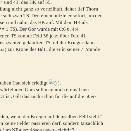
44 und 43; das HK auf 55.
lung nicht ganz so vorteilhaft, daher lief Thorn
 sich zwei TS. Den einen nutzte er sofort, um den
iesen und nahm das HK auf. Mit dem HK als
 = 1 TS). Der Gor wurde mit 6:6 u. 4:4
nen TS konnte Feld 58 jetzt über Feld 41
s zweiten gekauften TS lief der Krieger dann
3) zur Krone des BdL, die er in seiner 7. Stunde
aben (hat sich erledigt
).
zuwürfelnden Gors soll man noch einmal neu
tzt ist. Gilt das auch schon für die auf die 50er-
den, wenn der Krieger auf demselben Feld steht.“
n keine Felder passieren darf, sondern tatsächlich
 (um NP auszulösen usw.) - richtig?