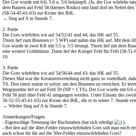
Der Gor wurde mit 6:6, 5:6 u. 5:6 bekämpft. (Ja, der Gor würfelte tat
dem Bauern auf Feld 58 (kleines Risiko) und fand dort im Nebel den T
(58-54-45-61-63) zur Krone des BdL.
→ Sieg auf A in Stunde 7.
2. Partie
Die Gors würfelten wir auf 54/52/41 und 44; das HK auf 55.
Thorn lief zum Brunnen (+ 5 WP) und nahm das HK auf. Mit dem HK 
Gor wurde in zwei KR mit 5:5 u. 5:5 besiegt. Thorn lief mit dem Baue
eine weitere Goldmünze. Dann lief der Krieger Feld für Feld (58-51
10.
3. Partie
Die Gors würfelten wir auf 54/56/44 und 43; das HK auf 55.
Dieses Mal war die Kreaturenverteilung nicht ganz so vorteilhaft, dah
TS. Den einen nutzte er sofort, um den Brunnen zu erreichen. Er le
Wegepunkte lief er auf Feld 59 (NP = 1 TS). Der Gor wurde mit 6:6
Feld 58 jetzt über Feld 41 umgangen werden. Unter Einsatz des zweite
56-52-55-45-61-63) zur Krone des BdL, die er in seiner 7. Stunde erre
→ Wieder Sieg auf A in Stunde 7.
Anmerkungen/Fragen
- Eigenwillige Trennung der Buchstaben (hat sich erledigt
).
- Bei den auf die 40er-Felder einzuwürfelnden Gors soll man noch einma
auch schon für die auf die 50er-Felder einzuwürfelnden Gors?