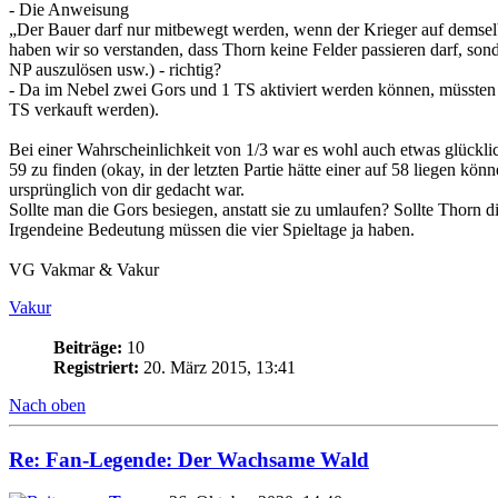
- Die Anweisung
„Der Bauer darf nur mitbewegt werden, wenn der Krieger auf demselb
haben wir so verstanden, dass Thorn keine Felder passieren darf, son
NP auszulösen usw.) - richtig?
- Da im Nebel zwei Gors und 1 TS aktiviert werden können, müssten
TS verkauft werden).
Bei einer Wahrscheinlichkeit von 1/3 war es wohl auch etwas glücklic
59 zu finden (okay, in der letzten Partie hätte einer auf 58 liegen kön
ursprünglich von dir gedacht war.
Sollte man die Gors besiegen, anstatt sie zu umlaufen? Sollte Thor
Irgendeine Bedeutung müssen die vier Spieltage ja haben.
VG Vakmar & Vakur
Vakur
Beiträge:
10
Registriert:
20. März 2015, 13:41
Nach oben
Re: Fan-Legende: Der Wachsame Wald