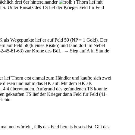
sächlich drei 6er hintereinander
) Thorn lief mit
S. Unter Einsatz des TS lief der Krieger Feld für Feld
als Wegepunkte lief er auf Feld 59 (NP = 1 Gold). Der
rn auf Feld 58 (kleines Risiko) und fand dort im Nebel
-62-45-61-63) zur Krone des BdL. → Sieg auf A in Stunde
er lief Thorn erst einmal zum Händler und kaufte sich zwei
erte diesen und nahm das HK auf. Mit dem HK als
 u. 4:4 überwunden. Aufgrund des gefundenen TS konnte
n gekauften TS lief der Krieger dann Feld für Feld (41-
ichte.
l neu würfeln, falls das Feld bereits besetzt ist. Gilt das