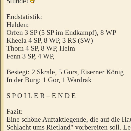
Stunde!
Endstatistik:
Helden:
Orfen 3 SP (5 SP im Endkampf), 8 WP
Kheela 4 SP, 8 WP, 3 RS (SW)
Thorn 4 SP, 8 WP, Helm
Fenn 3 SP, 4 WP,
Besiegt: 2 Skrale, 5 Gors, Eiserner König
In der Burg: 1 Gor, 1 Wardrak
S P O I L E R – E N D E
Fazit:
Eine schöne Auftaktlegende, die auf die H
Schlacht ums Rietland" vorbereiten soll. Le