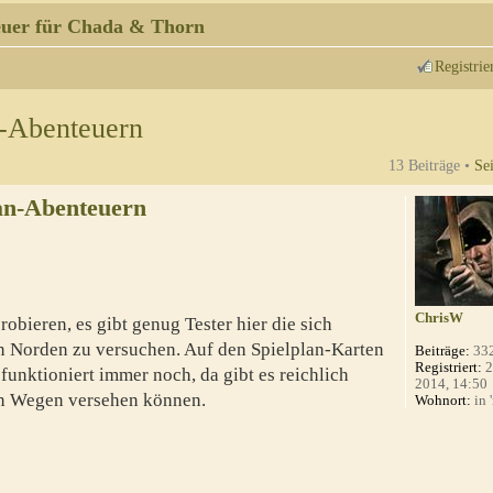
uer für Chada & Thorn
Registrie
n-Abenteuern
13 Beiträge •
Se
an-Abenteuern
ChrisW
robieren, es gibt genug Tester hier die sich
n Norden zu versuchen. Auf den Spielplan-Karten
Beiträge:
33
Registriert:
2
unktioniert immer noch, da gibt es reichlich
2014, 14:50
ren Wegen versehen können.
Wohnort:
in 