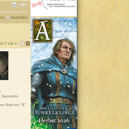
ren
Anmelden
ite
2
von
2
•
1
2
2
. September
'ner Stadt mit "K"