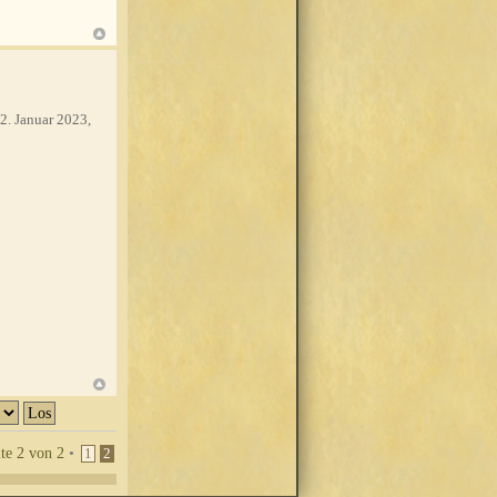
2. Januar 2023,
ite
2
von
2
•
1
2