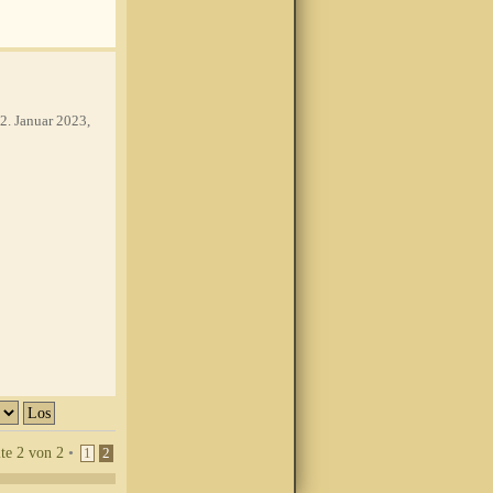
2. Januar 2023,
ite
2
von
2
•
1
2