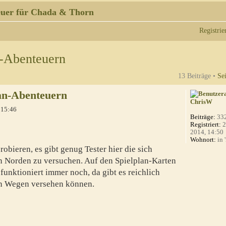
uer für Chada & Thorn
Registrie
n-Abenteuern
13 Beiträge •
Se
an-Abenteuern
ChrisW
 15:46
Beiträge:
33
Registriert:
2
2014, 14:50
Wohnort:
in 
robieren, es gibt genug Tester hier die sich
n Norden zu versuchen. Auf den Spielplan-Karten
unktioniert immer noch, da gibt es reichlich
ren Wegen versehen können.