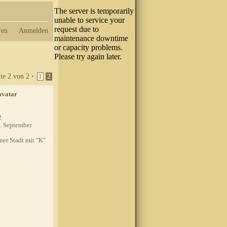
ren
Anmelden
ite
2
von
2
•
1
2
2
. September
'ner Stadt mit "K"