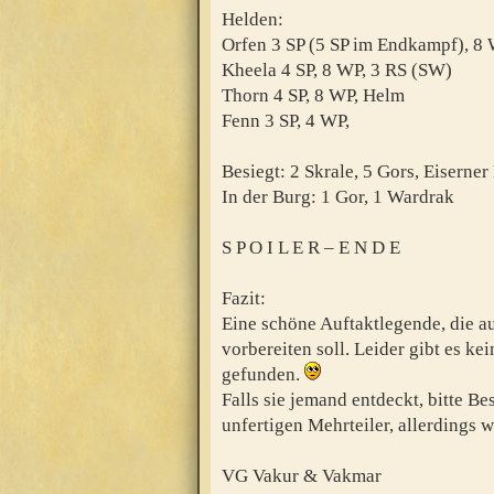
Helden:
Orfen 3 SP (5 SP im Endkampf), 8
Kheela 4 SP, 8 WP, 3 RS (SW)
Thorn 4 SP, 8 WP, Helm
Fenn 3 SP, 4 WP,
Besiegt: 2 Skrale, 5 Gors, Eiserne
In der Burg: 1 Gor, 1 Wardrak
S P O I L E R – E N D E
Fazit:
Eine schöne Auftaktlegende, die a
vorbereiten soll. Leider gibt es k
gefunden.
Falls sie jemand entdeckt, bitte B
unfertigen Mehrteiler, allerdings w
VG Vakur & Vakmar