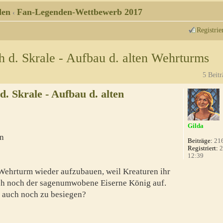
den
Fan-Legenden-Wettbewerb 2017
‹
Registrie
 d. Skrale - Aufbau d. alten Wehrturms
5 Beitr
. Skrale - Aufbau d. alten
Gilda
n
Beiträge:
21
Registriert:
2
12:39
Wehrturm wieder aufzubauen, weil Kreaturen ihr
ch noch der sagenumwobene Eiserne König auf.
n auch noch zu besiegen?