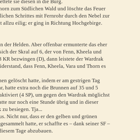
ettete sie diesen in die Burg.
horn zum Südlichen Wald und löschte das Feuer
ichen Schrittes mit Fernrohr durch den Nebel zur
t allzu eilig; er ging in Richtung Hochgebirge.
en der Helden. Aber offenbar ermunterte das eher
sich der Skral auf 6, der von Fenn, Kheela und
 3 KR bezwingen (D), dann leistete der Wardrak
iderstand, dass Fenn, Kheela, Vara und Thorn es
hen gelöscht hatte, indem er am gestrigen Tag
r, hatte extra noch die Brunnen auf 35 und 5
 aktiviert (4 SP), um gegen den Wardrak möglichst
atte nur noch eine Stunde übrig und in dieser
 zu besiegen. Tja...
us. Nicht nur, dass er den gelben und grünen
gesammelt hatte, er schaffte es – dank seiner SF –
 diesem Tage abzubauen.