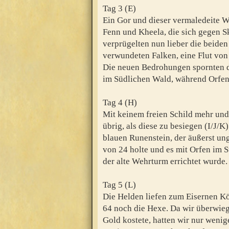
Tag 3 (E)
Ein Gor und dieser vermaledeite Wa
Fenn und Kheela, die sich gegen S
verprügelten nun lieber die beiden
verwundeten Falken, eine Flut von
Die neuen Bedrohungen spornten di
im Südlichen Wald, während Orfen 
Tag 4 (H)
Mit keinem freien Schild mehr und 
übrig, als diese zu besiegen (I/J/
blauen Runenstein, der äußerst un
von 24 holte und es mit Orfen im S
der alte Wehrturm errichtet wurde.
Tag 5 (L)
Die Helden liefen zum Eisernen Kö
64 noch die Hexe. Da wir überwieg
Gold kostete, hatten wir nur weni