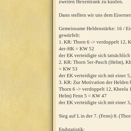
zweiten Hexentrank zu kaufen.
Dann stellten wir uns dem Eisern
Gemeinsame Heldenstärke: 16 / Ei
gewürfelt:
1. KR: Thorn 6 -> verdoppelt 12, K
4er-HK = KW 52
der EK verteidigte sich tatsächlic
2. KR: Thorn 5er-Pasch (Helm), Kh
= KW 53
der EK verteidigte sich mit einer 
3. KR: Zur Motivation der Helden 
Thorn 6 -> verdoppelt 12, Kheela 
Helm) Fenn 5 = KW 47
der EK verteidigte sich mit einer 
Sieg auf L in der 7. (Fenn) 8. (Tho
Endstatistik: