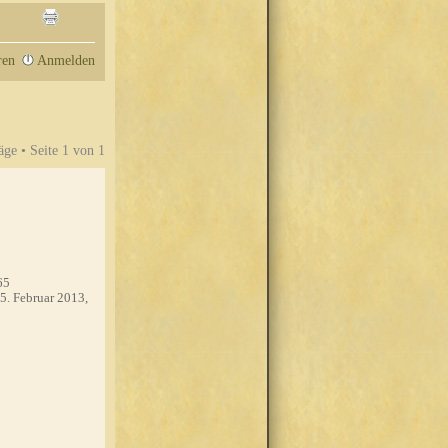
ren
Anmelden
äge • Seite
1
von
1
65
5. Februar 2013,