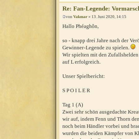
Re: Fan-Legende: Vormarsch 
von
Vakmar
» 13. Juni 2020, 14:15
Hallo Phéaghôn,
so - knapp drei Jahre nach der Ve
Gewinner-Legende zu spielen.
Wir spielten mit den Zufallshelde
auf L erfolgreich.
Unser Spielbericht:
S P O I L E R
Tag 1 (A)
Zwei sehr schön ausgedachte Kreat
wir auf, indem Fenn und Thorn den
noch beim Händler vorbei und brac
wurden die beiden Kämpfer von Kh