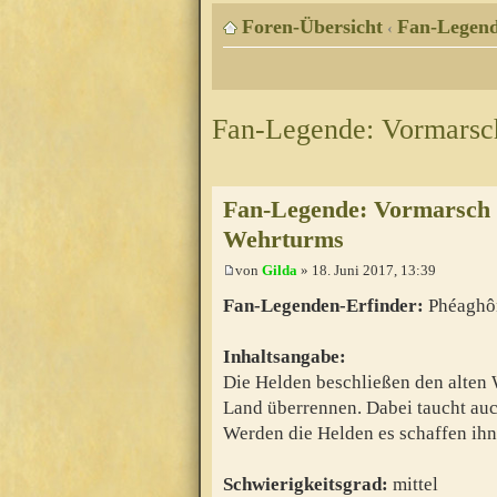
Foren-Übersicht
Fan-Legen
‹
Fan-Legende: Vormarsch
Fan-Legende: Vormarsch d
Wehrturms
von
Gilda
» 18. Juni 2017, 13:39
Fan-Legenden-Erfinder:
Phéaghô
Inhaltsangabe:
Die Helden beschließen den alten 
Land überrennen. Dabei taucht au
Werden die Helden es schaffen ih
Schwierigkeitsgrad:
mittel