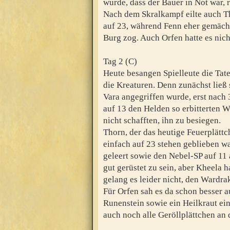
wurde, dass der Bauer in Not war, r
Nach dem Skralkampf eilte auch T
auf 23, während Fenn eher gemächl
Burg zog. Auch Orfen hatte es nich
Tag 2 (C)
Heute besangen Spielleute die Tat
die Kreaturen. Denn zunächst ließ 
Vara angegriffen wurde, erst nach
auf 13 den Helden so erbitterten W
nicht schafften, ihn zu besiegen.
Thorn, der das heutige Feuerplättc
einfach auf 23 stehen geblieben wa
geleert sowie den Nebel-SP auf 11
gut gerüstet zu sein, aber Kheela h
gelang es leider nicht, den Wardrak
Für Orfen sah es da schon besser a
Runenstein sowie ein Heilkraut ein
auch noch alle Geröllplättchen an