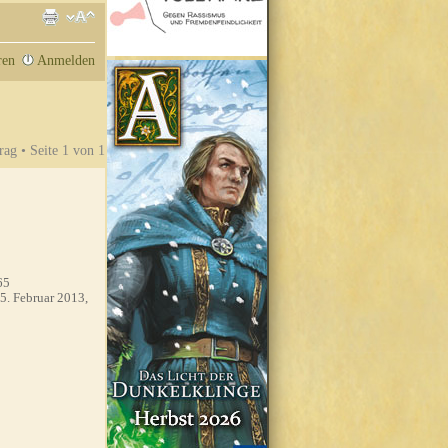
ren
Anmelden
rag • Seite
1
von
1
65
5. Februar 2013,