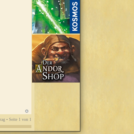
rag • Seite
1
von
1