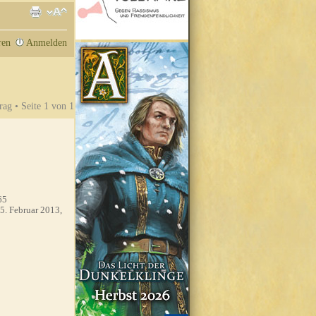
ren
Anmelden
rag • Seite
1
von
1
65
5. Februar 2013,