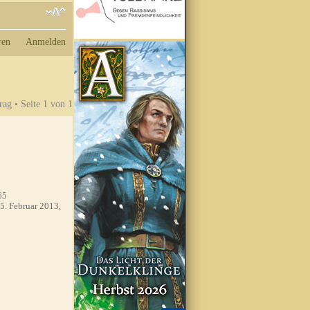
ren
Anmelden
rag • Seite
1
von
1
65
5. Februar 2013,