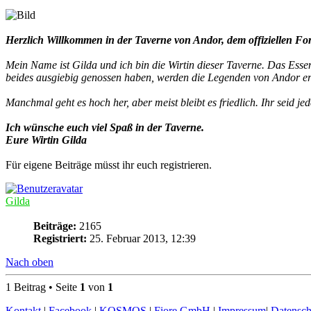
Herzlich Willkommen in der Taverne von Andor, dem offiziellen Fo
Mein Name ist Gilda und ich bin die Wirtin dieser Taverne. Das Esse
beides ausgiebig genossen haben, werden die Legenden von Andor er
Manchmal geht es hoch her, aber meist bleibt es friedlich. Ihr seid je
Ich wünsche euch viel Spaß in der Taverne.
Eure Wirtin Gilda
Für eigene Beiträge müsst ihr euch registrieren.
Gilda
Beiträge:
2165
Registriert:
25. Februar 2013, 12:39
Nach oben
1 Beitrag • Seite
1
von
1
Kontakt
|
Facebook
|
KOSMOS
|
Fiore GmbH
|
Impressum
|
Datensch