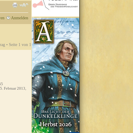
ren
Anmelden
rag • Seite
1
von
1
65
5. Februar 2013,