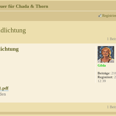
uer für Chada & Thorn
Registrie
dlichtung
1 Beit
ichtung
Gilda
Beiträge:
21
Registriert:
2
12:39
1.pdf
den
1 Beit