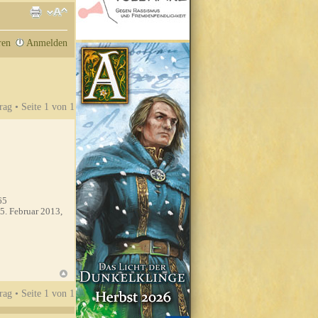
ren
Anmelden
rag • Seite
1
von
1
65
5. Februar 2013,
rag • Seite
1
von
1