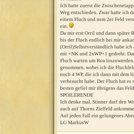
Ich hatte zuerst die Zwischenetapp
Weg entschieden. Zwar hatte ich d
einem Fluch und nem 2er Feld vers
ein.
Da mir erst Orril und dann später
bis der Fluch endlich bei mir anka
(Orril)Selbstverständlich habe ich
mit +NK und 2xWP+1 gedreht. Dann
Fluch warten um Roa loszuwerden.
genommen, wobei ich die Fluchfeld
noch 4 WP, die ich dann mit dem l
verbraucht habe. Der Fluch hat es 
besten gefiel mir übrigens das Feld
SPOILERENDE
Ich denke mal, Stinner darf den We
auch auf Thorns Zielfeld ankomme
Auf jeden Fall ein gelungenes Abe
LG MarkusW