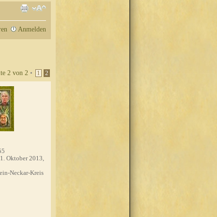
ren
Anmelden
ite
2
von
2
•
1
2
55
1. Oktober 2013,
in-Neckar-Kreis