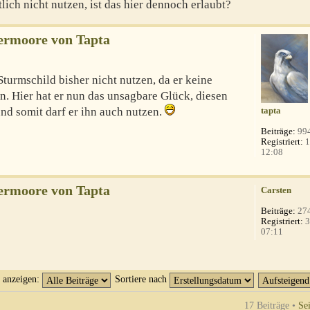
lich nicht nutzen, ist das hier dennoch erlaubt?
ermoore von Tapta
Sturmschild bisher nicht nutzen, da er keine
. Hier hat er nun das unsagbare Glück, diesen
nd somit darf er ihn auch nutzen.
tapta
Beiträge:
99
Registriert:
1
12:08
ermoore von Tapta
Carsten
Beiträge:
27
Registriert:
3
07:11
t anzeigen:
Sortiere nach
17 Beiträge •
Se