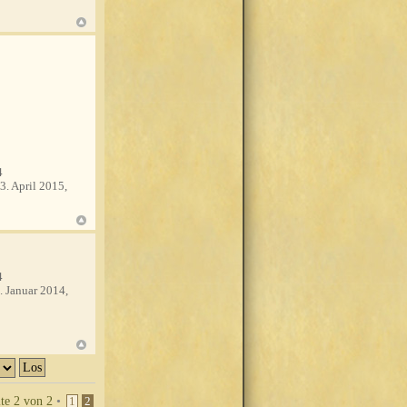
4
3. April 2015,
4
. Januar 2014,
ite
2
von
2
•
1
2