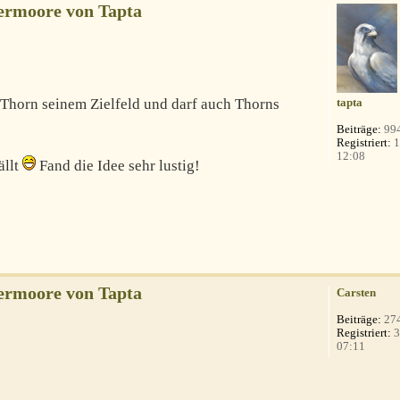
ermoore von Tapta
 Thorn seinem Zielfeld und darf auch Thorns
tapta
Beiträge:
99
Registriert:
1
12:08
ällt
Fand die Idee sehr lustig!
ermoore von Tapta
Carsten
Beiträge:
27
Registriert:
3
07:11