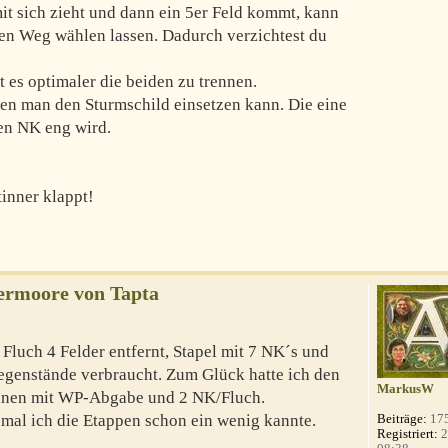
t sich zieht und dann ein 5er Feld kommt, kann
en Weg wählen lassen. Dadurch verzichtest du
 es optimaler die beiden zu trennen.
enen man den Sturmschild einsetzen kann. Die eine
en NK eng wird.
tinner klappt!
ermoore von Tapta
8
Fluch 4 Felder entfernt, Stapel mit 7 NK´s und
Gegenstände verbraucht. Zum Glück hatte ich den
MarkusW
 einen mit WP-Abgabe und 2 NK/Fluch.
zumal ich die Etappen schon ein wenig kannte.
Beiträge:
17
Registriert:
2