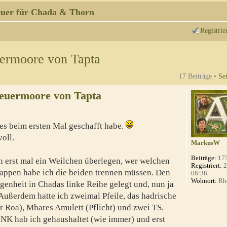
uer für Chada & Thorn
Registrie
ermoore von Tapta
17 Beiträge •
Se
Feuermoore von Tapta
7
h es beim ersten Mal geschafft habe.
oll.
MarkusW
Beiträge:
17
 erst mal ein Weilchen überlegen, wer welchen
Registriert:
2
ppen habe ich die beiden trennen müssen. Den
08:38
Wohnort:
Rhe
egenheit in Chadas linke Reihe gelegt und, nun ja
Außerdem hatte ich zweimal Pfeile, das hadrische
 Roa), Mhares Amulett (Pflicht) und zwei TS.
 NK hab ich gehaushaltet (wie immer) und erst