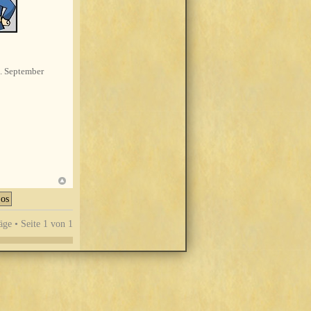
. September
äge • Seite
1
von
1