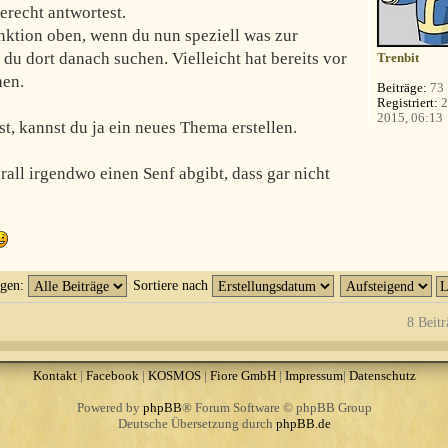
erecht antwortest.
unktion oben, wenn du nun speziell was zur
du dort danach suchen. Vielleicht hat bereits vor
Trenbit
hen.
Beiträge:
73
Registriert:
2
2015, 06:13
, kannst du ja ein neues Thema erstellen.
rall irgendwo einen Senf abgibt, dass gar nicht
igen:
Sortiere nach
8 Beitr
Kontakt
|
Facebook
|
KOSMOS
|
Fiore GmbH
|
Impressum
|
Datenschutz
Powered by
phpBB
® Forum Software © phpBB Group
Deutsche Übersetzung durch
phpBB.de