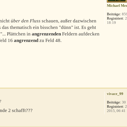
Michael Men
Beiträge:
85
Registriert:
2
 nicht
über den Fluss
schauen, außer dazwischen
18:19
s das thematisch ein bisschen "dünn" ist. Es geht
... Plättchen in
angrenzenden
Feldern aufdecken
 Feld 16
angrenzend
zu Feld 48.
vivace_99
7
Beiträge:
30
Registriert:
2
nde 2 schafft???
2015, 06:41