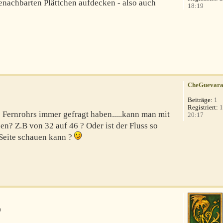
enachbarten Plättchen aufdecken - also auch
18:19
CheGuevar
Beiträge:
1
Registriert:
1
 Fernrohrs immer gefragt haben.....kann man mit
20:17
n? Z.B von 32 auf 46 ? Oder ist der Fluss so
 Seite schauen kann ?
0