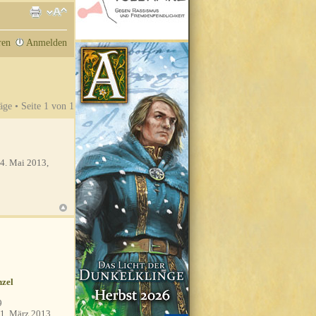
ren
Anmelden
äge • Seite
1
von
1
4. Mai 2013,
zel
9
1. März 2013,