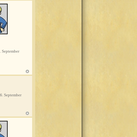
. September
6. September