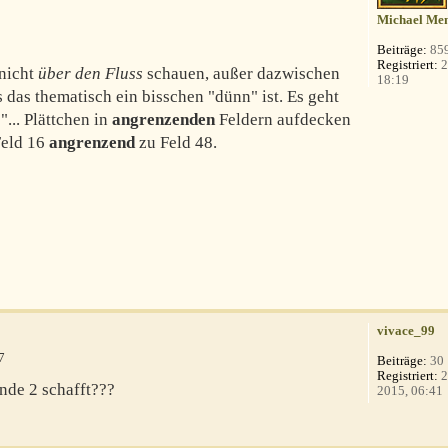
Michael Men
Beiträge:
85
Registriert:
2
 nicht
über den Fluss
schauen, außer dazwischen
18:19
s das thematisch ein bisschen "dünn" ist. Es geht
... Plättchen in
angrenzenden
Feldern aufdecken
 Feld 16
angrenzend
zu Feld 48.
vivace_99
7
Beiträge:
30
Registriert:
2
nde 2 schafft???
2015, 06:41