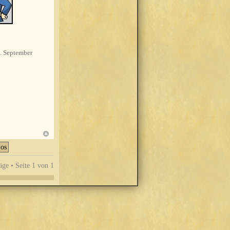
. September
äge • Seite
1
von
1