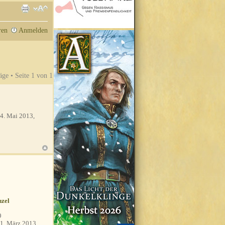
ren
Anmelden
äge • Seite
1
von
1
4. Mai 2013,
zel
9
1. März 2013,