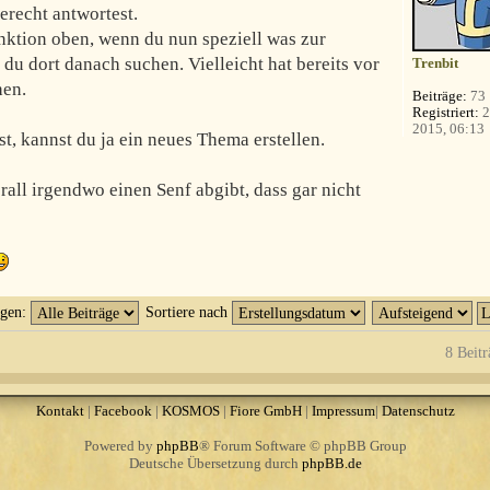
erecht antwortest.
unktion oben, wenn du nun speziell was zur
du dort danach suchen. Vielleicht hat bereits vor
Trenbit
hen.
Beiträge:
73
Registriert:
2
2015, 06:13
, kannst du ja ein neues Thema erstellen.
rall irgendwo einen Senf abgibt, dass gar nicht
igen:
Sortiere nach
8 Beitr
Kontakt
|
Facebook
|
KOSMOS
|
Fiore GmbH
|
Impressum
|
Datenschutz
Powered by
phpBB
® Forum Software © phpBB Group
Deutsche Übersetzung durch
phpBB.de