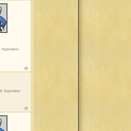
. September
6. September