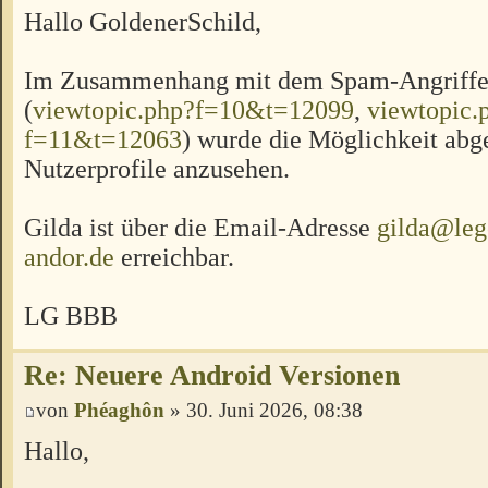
Hallo GoldenerSchild,
Im Zusammenhang mit dem Spam-Angriffen
(
viewtopic.php?f=10&t=12099
,
viewtopic.
f=11&t=12063
) wurde die Möglichkeit abge
Nutzerprofile anzusehen.
Gilda ist über die Email-Adresse
gilda@leg
andor.de
erreichbar.
LG BBB
Re: Neuere Android Versionen
von
Phéaghôn
» 30. Juni 2026, 08:38
Hallo,