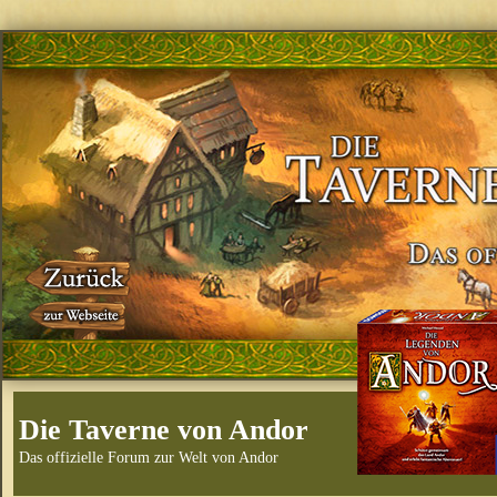
Die Taverne von Andor
Das offizielle Forum zur Welt von Andor