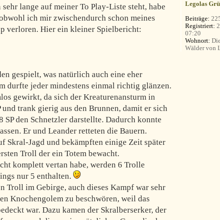
Legolas Grü
ehr lange auf meiner To Play-Liste steht, habe
d, obwohl ich mir zwischendurch schon meines
Beiträge:
22
Registriert:
2
 verloren. Hier ein kleiner Spielbericht:
07:20
Wohnort:
Die
Wälder von 
en gespielt, was natürlich auch eine eher
m durfte jeder mindestens einmal richtig glänzen.
los gewirkt, da sich der Kreaturenansturm in
 und trank gierig aus den Brunnen, damit er sich
8 SP den Schnetzler darstellte. Dadurch konnte
 lassen. Er und Leander retteten die Bauern.
 Skral-Jagd und bekämpften einige Zeit später
rsten Troll der ein Totem bewacht.
cht komplett vertan habe, werden 6 Trolle
dings nur 5 enthalten.
en Troll im Gebirge, auch dieses Kampf war sehr
 den Knochengolem zu beschwören, weil das
bedeckt war. Dazu kamen der Skralberserker, der