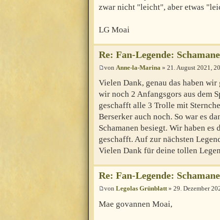
zwar nicht "leicht", aber etwas "lei
LG Moai
Re: Fan-Legende: Schaman
von
Anne-la-Marina
» 21. August 2021, 2
Vielen Dank, genau das haben wir 
wir noch 2 Anfangsgors aus dem Sp
geschafft alle 3 Trolle mit Sternc
Berserker auch noch. So war es da
Schamanen besiegt. Wir haben es d
geschafft. Auf zur nächsten Legen
Vielen Dank für deine tollen Lege
Re: Fan-Legende: Schaman
von
Legolas Grünblatt
» 29. Dezember 202
Mae govannen Moai,