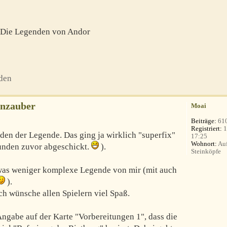
– Die Legenden von Andor
den
enzauber
Moai
Beiträge:
61
Registriert:
1
den der Legende. Das ging ja wirklich "superfix"
17:25
Wohnort:
Auf
tunden zuvor abgeschickt.
).
Steinköpfe
was weniger komplexe Legende von mir (mit auch
).
ich wünsche allen Spielern viel Spaß.
Angabe auf der Karte "Vorbereitungen 1", dass die