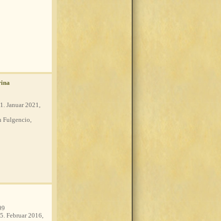
rina
1. Januar 2021,
 Fulgencio,
09
5. Februar 2016,