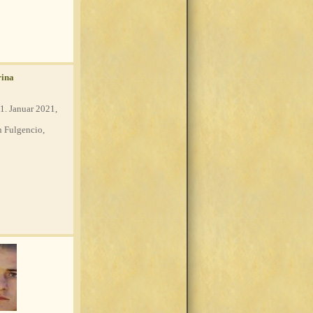
rina
1. Januar 2021,
 Fulgencio,