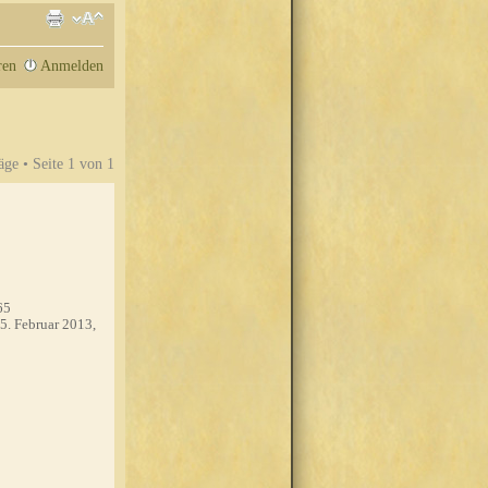
ren
Anmelden
äge • Seite
1
von
1
65
5. Februar 2013,