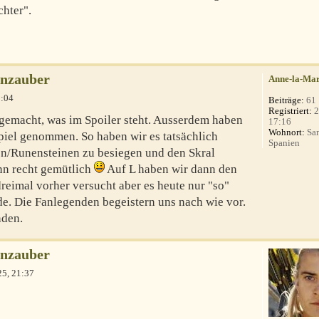
chter".
enzauber
Anne-la-Ma
0:04
Beiträge:
61
Registriert:
2
gemacht, was im Spoiler steht. Ausserdem haben
17:16
Wohnort:
San
iel genommen. So haben wir es tatsächlich
Spanien
hen/Runensteinen zu besiegen und den Skral
nn recht gemütlich
Auf L haben wir dann den
reimal vorher versucht aber es heute nur "so"
de. Die Fanlegenden begeistern uns nach wie vor.
nden.
enzauber
5, 21:37