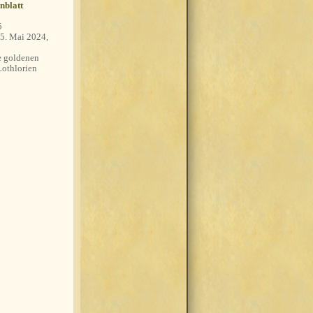
nblatt
5
5. Mai 2024,
 goldenen
Lothlorien