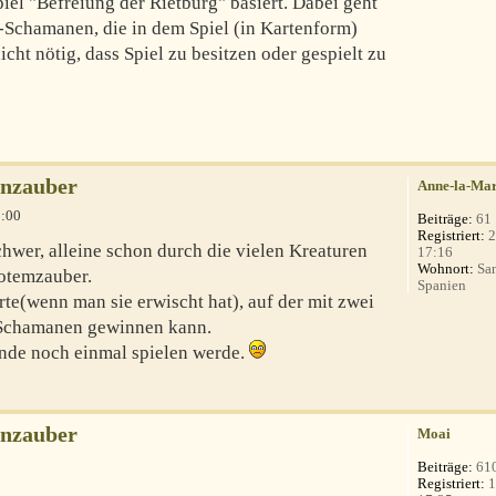
el "Befreiung der Rietburg" basiert. Dabei geht
l-Schamanen, die in dem Spiel (in Kartenform)
cht nötig, dass Spiel zu besitzen oder gespielt zu
enzauber
Anne-la-Ma
9:00
Beiträge:
61
Registriert:
2
hwer, alleine schon durch die vielen Kreaturen
17:16
Wohnort:
San
otemzauber.
Spanien
rte(wenn man sie erwischt hat), auf der mit zwei
 Schamanen gewinnen kann.
ende noch einmal spielen werde.
enzauber
Moai
Beiträge:
61
Registriert:
1