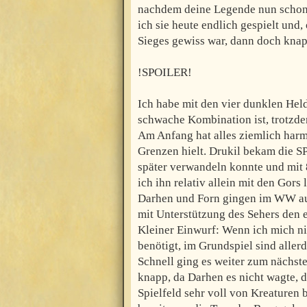
nachdem deine Legende nun schon s
ich sie heute endlich gespielt un
Sieges gewiss war, dann doch knapp
!SPOILER!
Ich habe mit den vier dunklen Held
schwache Kombination ist, trotzde
Am Anfang hat alles ziemlich harm
Grenzen hielt. Drukil bekam die SP
später verwandeln konnte und mit 
ich ihn relativ allein mit den Gors
Darhen und Forn gingen im WW auf
mit Unterstützung des Sehers den e
Kleiner Einwurf: Wenn ich mich ni
benötigt, im Grundspiel sind aller
Schnell ging es weiter zum nächst
knapp, da Darhen es nicht wagte,
Spielfeld sehr voll von Kreaturen 