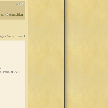
ren
Anmelden
äge • Seite
1
von
1
65
5. Februar 2013,