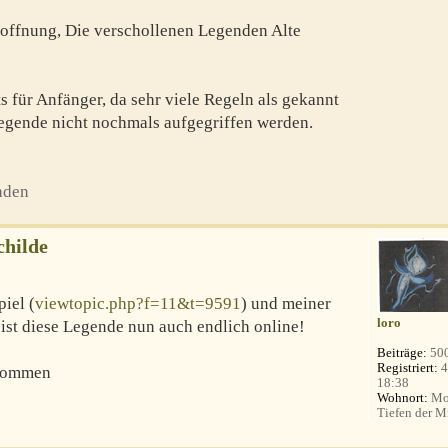
Hoffnung, Die verschollenen Legenden Alte
s für Anfänger, da sehr viele Regeln als gekannt
egende nicht nochmals aufgegriffen werden.
aden
childe
iel (
viewtopic.php?f=11&t=9591
) und meiner
loro
ist diese Legende nun auch endlich online!
Beiträge:
50
Registriert:
4
lkommen
18:38
Wohnort:
Mo
Tiefen der Mi