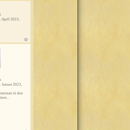
3
. April 2023,
0
. Januar 2023,
mentan in den
nen...