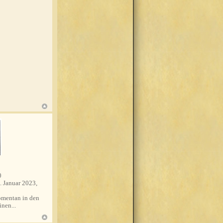
0
. Januar 2023,
mentan in den
nen...