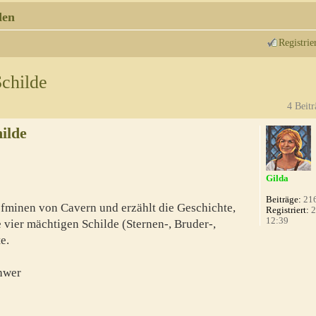
den
Registrie
childe
4 Beitr
ilde
Gilda
Beiträge:
21
efminen von Cavern und erzählt die Geschichte,
Registriert:
2
12:39
 vier mächtigen Schilde (Sternen-, Bruder-,
e.
hwer