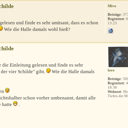
childe
Mivo
Beiträge:
37
Registriert:
6
 gelesen und finde es sehr amüsant, dass es schon
13:23
Wie die Halle damals wohl hieß?
childe
 die Einleitung gelesen und finde es sehr
loro
der vier Schilde" gibt.
Wie die Halle damals
Beiträge:
50
Registriert:
4
18:38
len
Wohnort:
Mo
Tiefen der Mi
sichtshalber schon vorher umbenannt, damit alle
e hatte
.