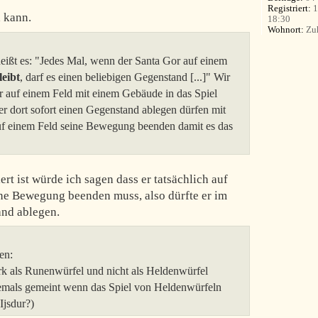
Registriert:
1
h kann.
18:30
Wohnort:
Zu
eißt es: "Jedes Mal, wenn der Santa Gor auf einem
leibt
, darf es einen beliebigen Gegenstand [...]" Wir
or auf einem Feld mit einem Gebäude in das Spiel
e er dort sofort einen Gegenstand ablegen dürfen mit
auf einem Feld seine Bewegung beenden damit es das
rt ist würde ich sagen dass er tatsächlich auf
ne Bewegung beenden muss, also dürfte er im
and ablegen.
ten:
rk als Runenwürfel und nicht als Heldenwürfel
 niemals gemeint wenn das Spiel von Heldenwürfeln
Ijsdur?)