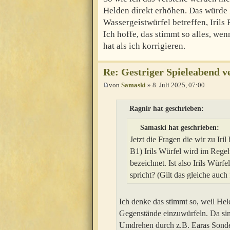
Helden direkt erhöhen. Das würde
Wassergeistwürfel betreffen, Irils
Ich hoffe, das stimmt so alles, we
hat als ich korrigieren.
Re: Gestriger Spieleabend ve
von
Samaski
» 8. Juli 2025, 07:00
Ragnir hat geschrieben:
Samaski hat geschrieben:
Jetzt die Fragen die wir zu Iril 
B1) Irils Würfel wird im Rege
bezeichnet. Ist also Irils Wür
spricht? (Gilt das gleiche auch 
Ich denke das stimmt so, weil Hel
Gegenstände einzuwürfeln. Da sin
Umdrehen durch z.B. Earas Sonder