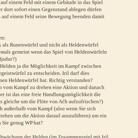
r auf einem Feld mit einem Gebäude in das Spiel
 er dort sofort einen Gegenstand ablegen dürfen
ch auf einem Feld seine Bewegung beenden damit
en:
k als Runenwürfel und nicht als Heldenwürfel
niemals gemeint wenn das Spiel von Heldenwürfeln
Ijsdur?)
 Helden ja die Möglichkeit im Kampf zwischen
istwürfel zu entscheiden. Iril darf dies
einen Heldenwürfel hat. Richtig verstanden?
lb vom Kampf zu drehen eine Aktion und danach
der ist das eine freie Handlungsmöglichkeit die
as gleiche um die Flöte von Aćh aufzufrischen?)
ch außerhalb vom Kampf (also wenn Sie sich
 drehen um die Aktion darauf auszuführen) um ein
n Sie genug WP hat?
chwächung der Helden (im Zusammenspiel mit Iril