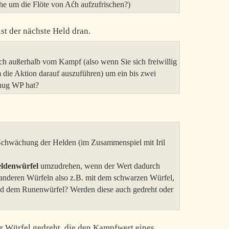
iche um die Flöte von Aćh aufzufrischen?)
st der nächste Held dran.
ch außerhalb vom Kampf (also wenn Sie sich freiwillig
 die Aktion darauf auszuführen) um ein bis zwei
enug WP hat?
Schwächung der Helden (im Zusammenspiel mit Iril
ldenwürfel
umzudrehen, wenn der Wert dadurch
 anderen Würfeln also z.B. mit dem schwarzen Würfel,
d dem Runenwürfel? Werden diese auch gedreht oder
er Würfel gedreht, die den Kampfwert eines