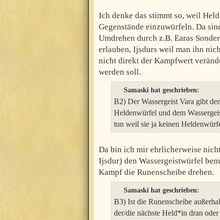
Ich denke das stimmt so, weil Held
Gegenstände einzuwürfeln. Da sind
Umdrehen durch z.B. Earas Sonderf
erlauben, Ijsdurs weil man ihn nic
nicht direkt der Kampfwert veränd
werden soll.
Samaski hat geschrieben:
B2) Der Wassergeist Vara gibt d
Heldenwürfel und dem Wassergeistw
tun weil sie ja keinen Heldenwürfe
Da bin ich mir ehrlicherweise nicht
Ijsdur) den Wassergeistwürfel benu
Kampf die Runenscheibe drehen.
Samaski hat geschrieben:
B3) Ist die Runenscheibe außerha
der/die nächste Held*in dran oder