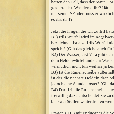
hatten den Fall, dass der Santa Go
gestartet ist. Was denkt ihr? Hätte
mit seiner SF oder muss er wirkli
es das darf?
Jetzt die Fragen die wir zu Iril hatt
B1) Irils Würfel wird im Regelwer
bezeichnet. Ist also Irils Würfel 
spricht? (Gilt das gleiche auch für 
B2) Der Wassergeist Vara gibt den
dem Heldenwürfel und dem Wasserge
vermutlich nicht tun weil sie ja k
B3) Ist die Runenscheibe außerha
ist der/die nächste Held*in dran o
jedoch eine Stunde kostet? (Gilt d
B4) Darf Iril die Runenscheibe au
freiwillig dazu entscheidet Sie zu
bis zwei Stellen weiterdrehen wen
Fragen zu L3 mit Endgegner die S