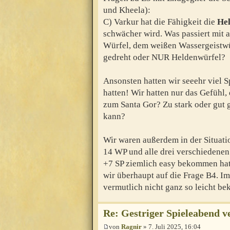
und Kheela):
C) Varkur hat die Fähigkeit die
Hel
schwächer wird. Was passiert mit 
Würfel, dem weißen Wassergeistw
gedreht oder NUR Heldenwürfel?
Ansonsten hatten wir seeehr viel S
hatten! Wir hatten nur das Gefühl, 
zum Santa Gor? Zu stark oder gut 
kann?
Wir waren außerdem in der Situatio
14 WP und alle drei verschiedenen
+7 SP ziemlich easy bekommen hat
wir überhaupt auf die Frage B4. I
vermutlich nicht ganz so leicht bek
Re: Gestriger Spieleabend ve
von
Ragnir
» 7. Juli 2025, 16:04