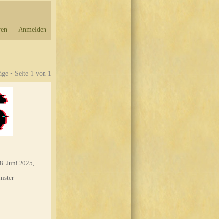
ren
Anmelden
äge • Seite
1
von
1
8. Juni 2025,
nster