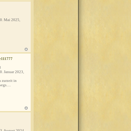
0. Mai 2025,
e111777
3
0. Januar 2023,
 zurzeit in
egs.....
3. August 2024,