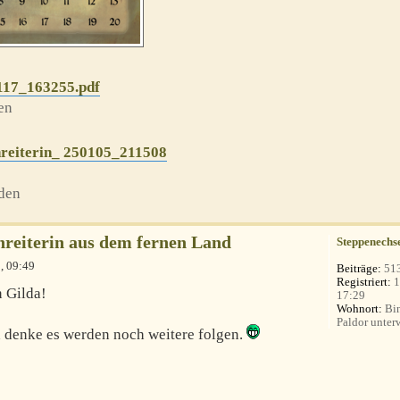
117_163255.pdf
en
reiterin_ 250105_211508
den
nreiterin aus dem fernen Land
Steppenechs
, 09:49
Beiträge:
51
Registriert:
1
n Gilda!
17:29
Wohnort:
Bin
Paldor unterw
ch denke es werden noch weitere folgen.