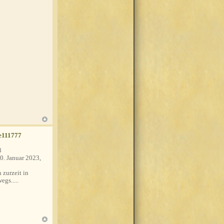
e111777
3
0. Januar 2023,
 zurzeit in
egs.....