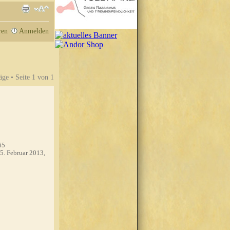
ren
Anmelden
äge • Seite
1
von
1
65
5. Februar 2013,