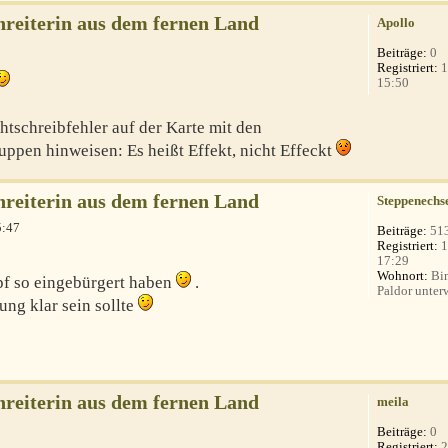
nreiterin aus dem fernen Land
Apollo
Beiträge:
0
Registriert:
1
15:50
htschreibfehler auf der Karte mit den
pen hinweisen: Es heißt Effekt, nicht Effeckt
nreiterin aus dem fernen Land
Steppenechs
5:47
Beiträge:
51
Registriert:
1
17:29
Wohnort:
Bin
f so eingebürgert haben
.
Paldor unterw
ng klar sein sollte
nreiterin aus dem fernen Land
meila
Beiträge:
0
Registriert:
2