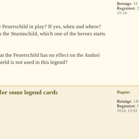
Beiträge:
16
Registriert:
2
10:34
he Feuerschild in play? If yes, when and where?
the Sturmschild, which one of the heroes starts
t the Feuerschild has no effect on the Andori
ield is not used in this legend?
 for some legend cards
Ragnar
Beiträge:
14
Registriert:
1
2014, 13:02