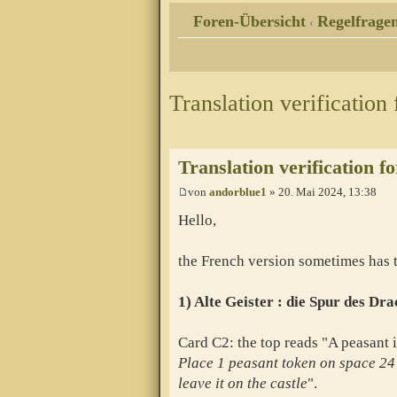
Foren-Übersicht
Regelfragen
‹
Translation verification
Translation verification f
von
andorblue1
» 20. Mai 2024, 13:38
Hello,
the French version sometimes has tr
1) Alte Geister : die Spur des Dr
Card C2: the top reads "A peasant i
Place 1 peasant token on space 24 u
leave it on the castle
".