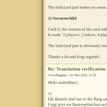
The italicized part makes no sense,
2) Sternenschild
Card G, the version of the card with
It reads "
2 players: 3 tokens, 4 pla
The italicized part is obviously wr
Thanks a lot and king regards!
Re: Translation verification
von
Ragnar
» 20. Mai 2024, 15:20
Hello andorblue1,
1)
Die Bauern sind nur in der Burg un
Liegt jetzt ein Bauernplättchen auf