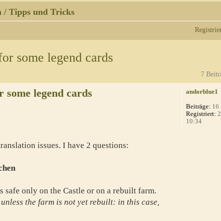
 / Tipps und Tricks
Registrie
 for some legend cards
7 Beitr
or some legend cards
andorblue1
Beiträge:
16
Registriert:
2
10:34
anslation issues. I have 2 questions:
achen
s safe only on the Castle or on a rebuilt farm.
nless the farm is not yet rebuilt: in this case,