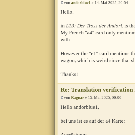
von
andorblue1
» 14. Mai 2025, 20:54
Hello,
in
L13: Der Tross der Andori
, is t
My French "a4" card only mentions 
with.
However the "e1" card mentions tha
wagon, which is weird since that sh
Thanks!
Re: Translation verification
von
Ragnar
» 15. Mai 2025, 00:00
Hello andorblue1,
bei uns ist es auf der a4 Karte:
Ausrüstung: