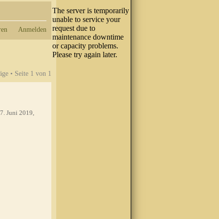
ren
Anmelden
äge • Seite
1
von
1
7. Juni 2019,