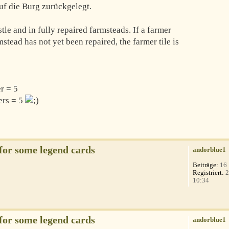
uf die Burg zurückgelegt.
tle and in fully repaired farmsteads. If a farmer
mstead has not yet been repaired, the farmer tile is
er = 5
yers = 5
 for some legend cards
andorblue1
Beiträge:
16
Registriert:
2
10:34
 for some legend cards
andorblue1