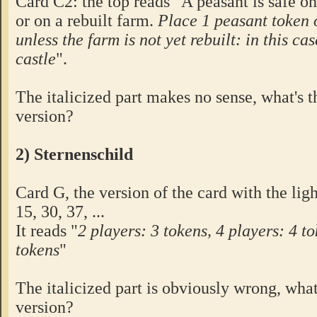
Card C2: the top reads "A peasant is safe on
or on a rebuilt farm.
Place 1 peasant token 
unless the farm is not yet rebuilt: in this cas
castle
".
The italicized part makes no sense, what's t
version?
2) Sternenschild
Card G, the version of the card with the lig
15, 30, 37, ...
It reads "
2 players: 3 tokens, 4 players: 4 to
tokens
"
The italicized part is obviously wrong, what
version?