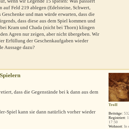
uf, wenn wir Legende 15 spielen: Was passiert
n auf Feld 219 ablegen (Edelsteine, Schwert,
es Geschenke und man würde erwarten, dass die
 nirgends, dass diese aus dem Spiel kommen und
 bei Kram und Chada (nicht bei Thorn) klingen
n den Agren nur zeigen, aber nicht übergeben. Wir
der Erfüllung der Geschenkaufgaben wieder
lle Aussage dazu?
 Spielern
retiert, dass die Gegenstände bei k dann aus dem
TroII
er-Spiel kann sie dann natürlich vorher wieder
Beiträge:
53
Registriert:
1
17:50
Wohnort:
In 