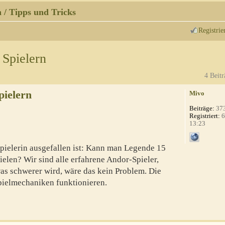
 / Tipps und Tricks
Registrie
 Spielern
4 Beitr
pielern
Mivo
Beiträge:
37
Registriert:
6
13:23
spielerin ausgefallen ist: Kann man Legende 15
ielen? Wir sind alle erfahrene Andor-Spieler,
was schwerer wird, wäre das kein Problem. Die
Spielmechaniken funktionieren.