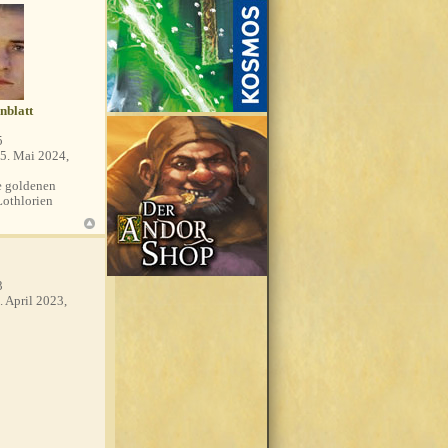
nblatt
5
5. Mai 2024,
 goldenen
Lothlorien
3
. April 2023,