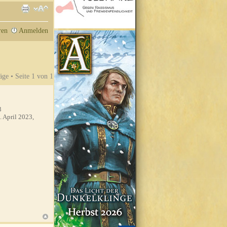
ren
Anmelden
äge • Seite
1
von
1
3
. April 2023,