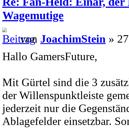
Re: Fan-Held: Einar, de
Wagemutige
von
JoachimStein
» 27
Hallo GamersFuture,
Mit Gürtel sind die 3 zusät
der Willenspunktleiste geme
jederzeit nur die Gegenstän
Ablagefelder einsetzbar. S