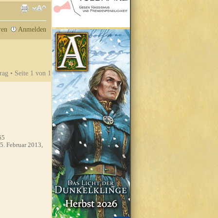
ren
Anmelden
rag • Seite
1
von
1
65
5. Februar 2013,