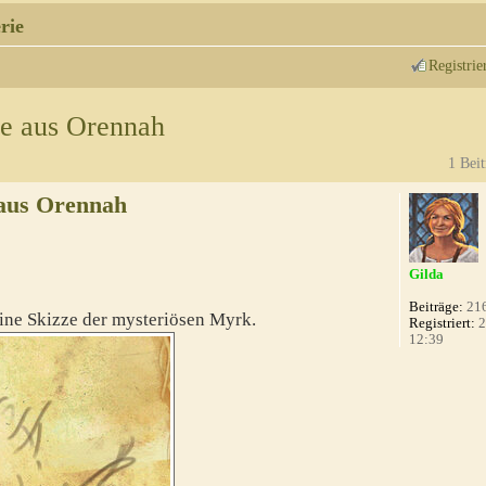
rie
Registrie
ze aus Orennah
1 Beit
 aus Orennah
Gilda
Beiträge:
21
eine Skizze der mysteriösen Myrk.
Registriert:
2
12:39