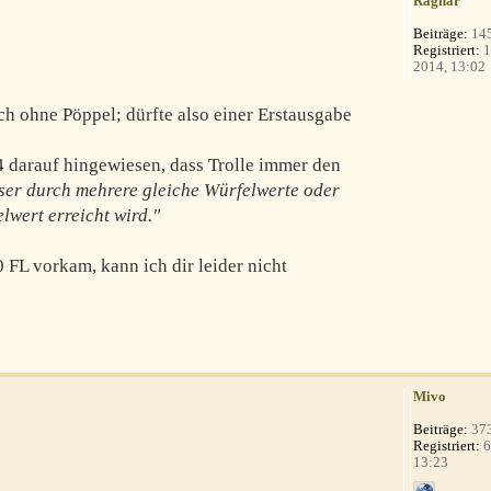
Ragnar
Beiträge:
14
Registriert:
1
2014, 13:02
ch ohne Pöppel; dürfte also einer Erstausgabe
4 darauf hingewiesen, dass Trolle immer den
eser durch mehrere gleiche Würfelwerte oder
lwert erreicht wird."
0 FL vorkam, kann ich dir leider nicht
Mivo
Beiträge:
37
Registriert:
6
13:23