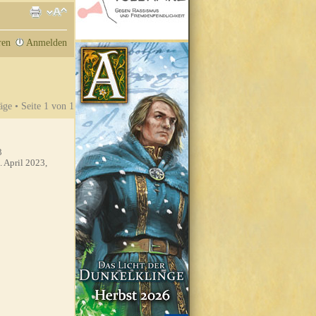
ren
Anmelden
äge • Seite
1
von
1
3
. April 2023,