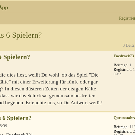
App
Registrie
s 6 Spielern?
3 Beitr
6 Spielern?
Faedrack73
Beiträge:
1
Registriert:
1
09:21
e dies liest, weißt Du wohl, ob das Spiel "Die
lte" mit einer Erweiterung für fünfe oder gar
? In diesen düsteren Zeiten der eisigen Kälte
 dass wir das Schicksal gemeinsam bestreiten
ad begeben. Erleuchte uns, so Du Antwort weißt!
s 6 Spielern?
Qurunatobr
06:39
Beiträge:
11
Registriert:
2