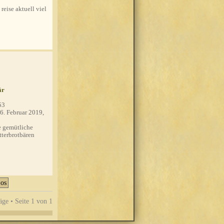
 reise aktuell viel
är
53
6. Februar 2019,
 gemütliche
tterbrotbären
äge • Seite
1
von
1