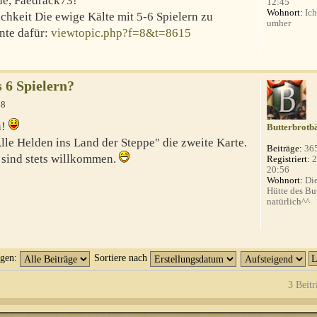
ne, Faedrack73!
12:45
Wohnort:
Ich
ichkeit Die ewige Kälte mit 5-6 Spielern zu
umher
ante dafür:
viewtopic.php?f=8&t=8615
s 6 Spielern?
18
a!
Butterbrotb
Alle Helden ins Land der Steppe" die zweite Karte.
Beiträge:
36
sind stets willkommen.
Registriert:
2
20:56
Wohnort:
Die
Hütte des Bu
natürlich^^
igen:
Sortiere nach
3 Beitr