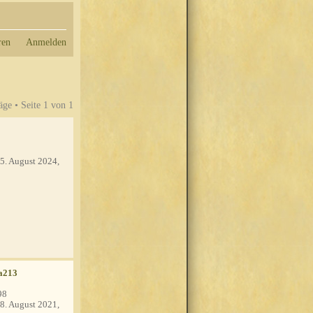
ren
Anmelden
äge • Seite
1
von
1
5. August 2024,
a213
98
8. August 2021,