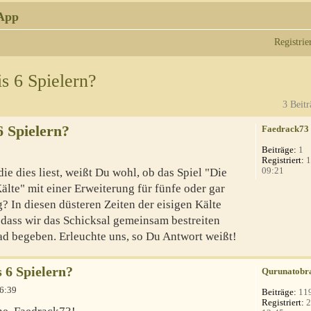
App
Registrie
s 6 Spielern?
3 Beitr
6 Spielern?
Faedrack73
Beiträge:
1
Registriert:
1
09:21
e dies liest, weißt Du wohl, ob das Spiel "Die
lte" mit einer Erweiterung für fünfe oder gar
? In diesen düsteren Zeiten der eisigen Kälte
 dass wir das Schicksal gemeinsam bestreiten
ad begeben. Erleuchte uns, so Du Antwort weißt!
s 6 Spielern?
Qurunatobr
06:39
Beiträge:
11
Registriert:
2