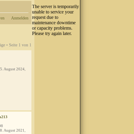
ren
Anmelden
äge • Seite
1
von
1
5. August 2024,
a213
98
8. August 2021,