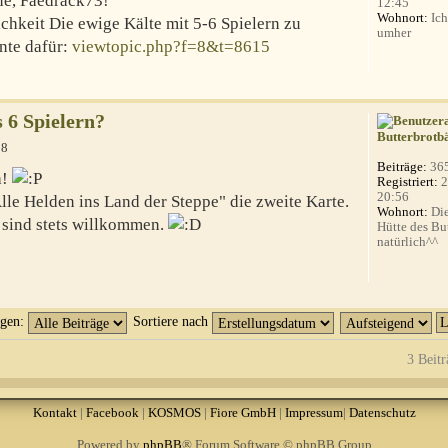
ne, Faedrack73!
12:45
Wohnort:
Ich
ichkeit Die ewige Kälte mit 5-6 Spielern zu
umher
ante dafür:
viewtopic.php?f=8&t=8615
s 6 Spielern?
Butterbrotb
18
Beiträge:
36
a!
Registriert:
2
20:56
Alle Helden ins Land der Steppe" die zweite Karte.
Wohnort:
Die
sind stets willkommen.
Hütte des Bu
natürlich^^
igen:
Sortiere nach
3 Beitr
Kontakt
|
Facebook
|
KOSMOS
|
Fiore GmbH
|
Impressum
|
Datenschutz
Powered by
phpBB
® Forum Software © phpBB Group