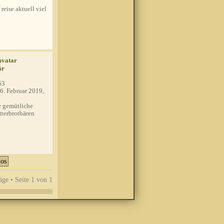
 reise aktuell viel
är
53
6. Februar 2019,
 gemütliche
tterbrotbären
äge • Seite
1
von
1