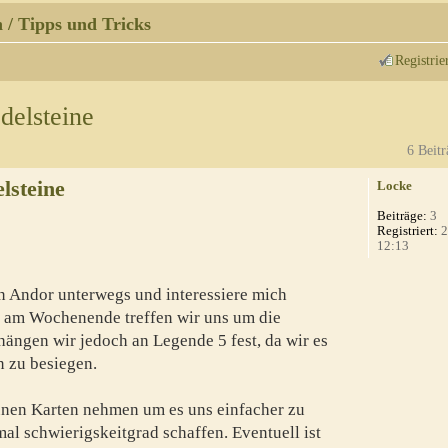
 / Tipps und Tricks
Registrie
delsteine
6 Beitr
lsteine
Locke
Beiträge:
3
Registriert:
2
12:13
on Andor unterwegs und interessiere mich
t am Wochenende treffen wir uns um die
hängen wir jedoch an Legende 5 fest, da wir es
n zu besiegen.
ünen Karten nehmen um es uns einfacher zu
al schwierigskeitgrad schaffen. Eventuell ist