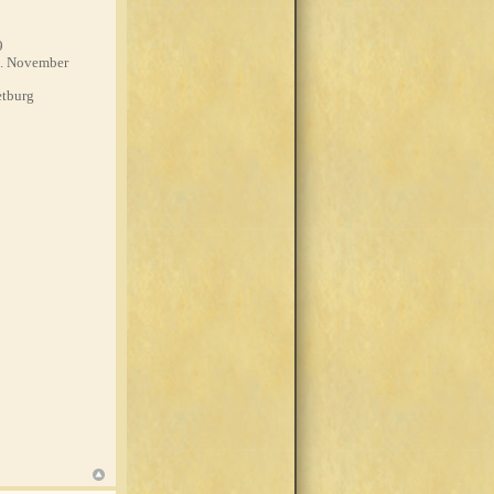
9
. November
tburg