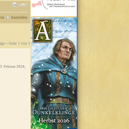
ren
Anmelden
äge • Seite
1
von
1
5. Februar 2024,