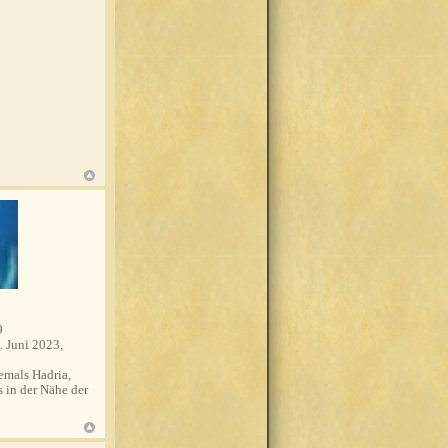
9
. Juni 2023,
mals Hadria,
s in der Nähe der