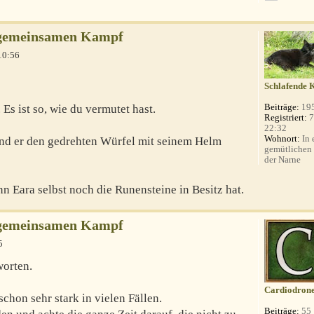
 gemeinsamen Kampf
10:56
Schlafende 
Beiträge:
19
Es ist so, wie du vermutet hast.
Registriert:
7
22:32
Wohnort:
In 
nd er den gedrehten Würfel mit seinem Helm
gemütlichen 
der Narne
n Eara selbst noch die Runensteine in Besitz hat.
 gemeinsamen Kampf
5
worten.
Cardiodron
chon sehr stark in vielen Fällen.
Beiträge:
55