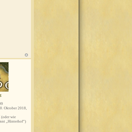
g
09
0. Oktober 2018,
(oder wie
nnt „Hinterhof“)