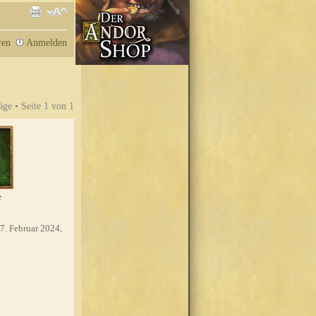
ren
Anmelden
äge • Seite
1
von
1
e
7. Februar 2024,