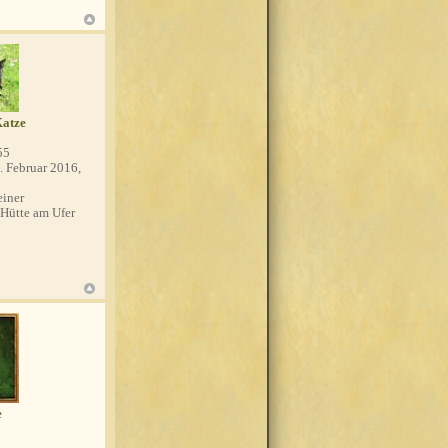
Katze
55
. Februar 2016,
einer
Hütte am Ufer
e