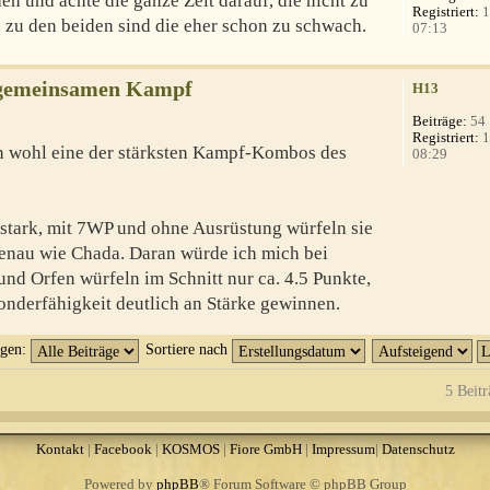
en und achte die ganze Zeit darauf, die nicht zu
Registriert:
1
h zu den beiden sind die eher schon zu schwach.
07:13
 gemeinsamen Kampf
H13
Beiträge:
54
Registriert:
1
en wohl eine der stärksten Kampf-Kombos des
08:29
o stark, mit 7WP und ohne Ausrüstung würfeln sie
 genau wie Chada. Daran würde ich mich bei
nd Orfen würfeln im Schnitt nur ca. 4.5 Punkte,
onderfähigkeit deutlich an Stärke gewinnen.
igen:
Sortiere nach
5 Beitr
Kontakt
|
Facebook
|
KOSMOS
|
Fiore GmbH
|
Impressum
|
Datenschutz
Powered by
phpBB
® Forum Software © phpBB Group