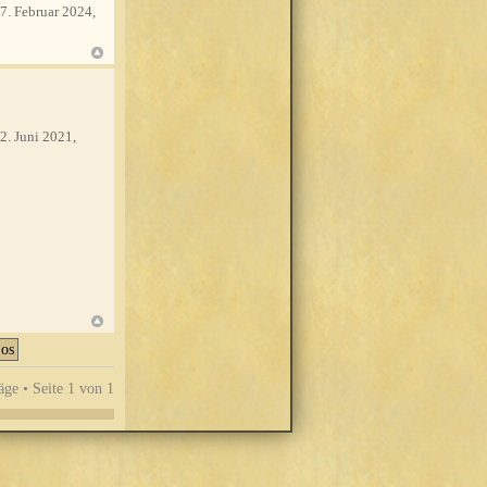
7. Februar 2024,
2. Juni 2021,
äge • Seite
1
von
1