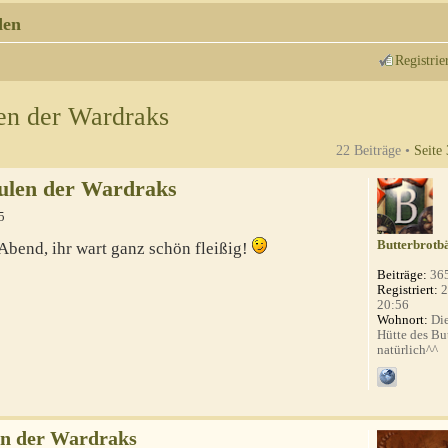
den
Registrie
en der Wardraks
22 Beiträge •
Seite
ulen der Wardraks
5
Butterbrotb
Abend, ihr wart ganz schön fleißig!
Beiträge:
36
Registriert:
2
20:56
Wohnort:
Die
Hütte des Bu
natürlich^^
en der Wardraks