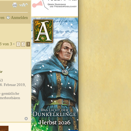
ren
Anmelden
3
von
3
•
1
2
3
är
53
6. Februar 2019,
 gemütliche
tterbrotbären