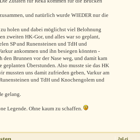
) Die Zutaten für Reka kommen für die Brücken
er zusammen, und natürlich wurde WIEDER nur die
zu holen und dabei möglichst viel Belohnung
en zweiten HK-Gor, und alles war so geplant,
ielen SP und Runensteinen und TdH und
Varkur ankommen und ihn besiegen könnten -
ich den Brunnen vor der Nase weg, und damit kam
ie geplanten Überstunden. Also musste sie das HK
wir mussten uns damit zufrieden geben, Varkur am
d Runensteinen und TdH und Knochengolem und
e gelang.
höne Legende. Ohne kaum zu schaffen.
sten
JuLei