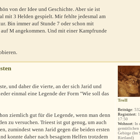
hön von der Idee und Geschichte. Aber sie ist
al mit 3 Helden gespielt. Mir fehlte jedesmal am
r. Bin immer auf Stunde 7 oder schon mit
n auf M angekommen. Und mit einer Kampfrunde
obieren.
sten
te, und daher die vierte, an der sich Jarid und
wieder einmal eine Legende der Form "Wie soll das
TroII
Beiträge:
53
Registriert:
1
schon ziemlich gut für die Legende, wenn man denn
17:50
lden zu versuchen. Trieest ist gut genug, um auch
Wohnort:
In 
gemütlichen
nen, zumindest wenn Jarid gegen die beiden ersten
Gebirge (Im
id und konnte daher nach besagtem Helfen trotzdem
Rietland)