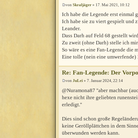
von
Skraljäger
» 17. Mai 2021, 10:12
Ich habe die Legende erst einmal g
Ich habe sie zu viert gespielt un
Leander.
Dass Darh auf Feld 68 gestellt wir
Zu zweit (ohne Darh) stelle ich mir
So wäre es eine Fan-Legende die m
Eine tolle (nein eine umwerfende)
Re: Fan-Legende: Der Vorpo
von
JuLei
» 7. Januar 2024, 22:14
@Nuramona87 ''aber machbar (auch
hexe nicht ihre geliebten runenste
erledigt.''
Dies sind schon große Regeländeru
keine Geröllplättchen in dem Sinne 
überwunden werden kann.