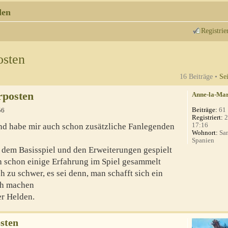
den
Registrie
osten
16 Beiträge •
Se
rposten
Anne-la-Ma
Beiträge:
61
56
Registriert:
2
17:16
nd habe mir auch schon zusätzliche Fanlegenden
Wohnort:
San
Spanien
 dem Basisspiel und den Erweiterungen gespielt
ch schon einige Erfahrung im Spiel gesammelt
h zu schwer, es sei denn, man schafft sich ein
ch machen
er Helden.
sten