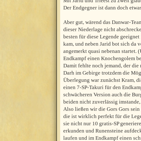
Mit Jarid und Trieest zu zweit gla
Der Endgegner ist dann doch etwas 
Aber gut, wärend das Danwar-Team 
dieser Niederlage nicht abschreck
besten für diese Legende geeignet 
kam, und neben Jarid bot sich da vo
angemerkt quasi nebenan startet. (
Endkampf einen Knochengolem bei
Damit fehlte noch jemand, der die 
Darh im Gebirge trotzdem die Mögli
Überlegung war zunächst Kram, di
einen 7-SP-Takuri für den Endkamp
schwächeren Version auch die Burg 
beiden nicht zuverlässig imstande,
Also ließen wir die Gors Gors sein
die ist wirklich perfekt für die L
sie nicht nur 10 gratis-SP generie
erkunden und Runensteine aufdeck
laufen und im Endkampf einen sch