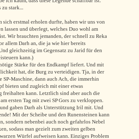
ube ich kaum, dass diese Legende schaffbar ist.
zu stark...
sich erstmal erholen durfte, haben wir uns von
en lassen und überlegt, welches Duo wohl am
ist. Wir brauchten jemanden, der schnell zu Reka
r allem Darh an, die ja wie hier bereits
Und gleichzeitig im Gegensatz zu Jarid für den
steuern kann.)
nötige Stärke für den Endkampf liefert. Und mit
chkeit hat, die Burg zu verteidigen. Tja, in der
e SP-Maschine, dann auch Ach, die immerhin
f bieten und zugleich mit einer etwas
freihalten kann. Letztlich sind aber auch die
 am ersten Tag mit zwei SP Gors zu verkloppen.
 und gaben Darh als Unterstützung Iril mit. Und
egende! Mit der Scheibe und den Runensteinen kann
ren, sondern nebenbei auch noch gefahrlos Nebel
en, sodass man gezielt zum zweiten gelben
warzen Würfel aufweisen kann. Einziges Problem