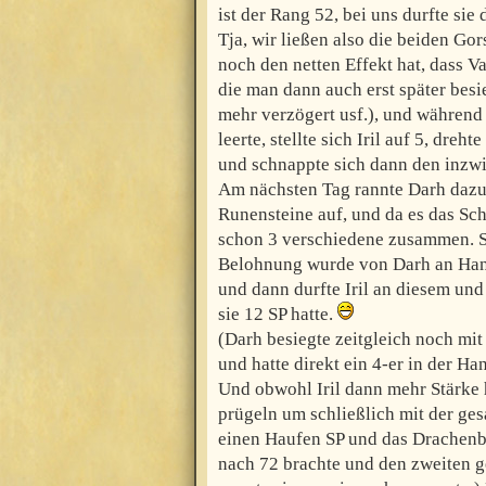
ist der Rang 52, bei uns durfte sie 
Tja, wir ließen also die beiden Go
noch den netten Effekt hat, dass Va
die man dann auch erst später bes
mehr verzögert usf.), und währen
leerte, stellte sich Iril auf 5, dreh
und schnappte sich dann den inzwi
Am nächsten Tag rannte Darh dazu
Runensteine auf, und da es das Sch
schon 3 verschiedene zusammen. Si
Belohnung wurde von Darh an Han
und dann durfte Iril an diesem und
sie 12 SP hatte.
(Darh besiegte zeitgleich noch mi
und hatte direkt ein 4-er in der Ha
Und obwohl Iril dann mehr Stärke h
prügeln um schließlich mit der g
einen Haufen SP und das Drachenb
nach 72 brachte und den zweiten 