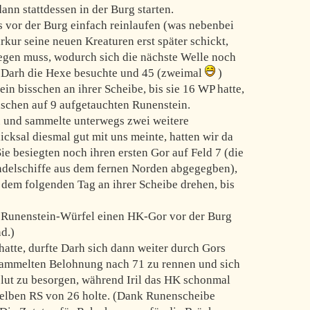
dann stattdessen in der Burg starten.
rs vor der Burg einfach reinlaufen (was nebenbei
rkur seine neuen Kreaturen erst später schickt,
iegen muss, wodurch sich die nächste Welle noch
d Darh die Hexe besuchte und 45 (zweimal
)
te ein bisschen an ihrer Scheibe, bis sie 16 WP hatte,
schen auf 9 aufgetauchten Runenstein.
 und sammelte unterwegs zwei weitere
icksal diesmal gut mit uns meinte, hatten wir da
e besiegten noch ihren ersten Gor auf Feld 7 (die
delschiffe aus dem fernen Norden abgegegben),
 dem folgenden Tag an ihrer Scheibe drehen, bis
t Runenstein-Würfel einen HK-Gor vor der Burg
nd.)
atte, durfte Darh sich dann weiter durch Gors
esammelten Belohnung nach 71 zu rennen und sich
lut zu besorgen, während Iril das HK schonmal
gelben RS von 26 holte. (Dank Runenscheibe