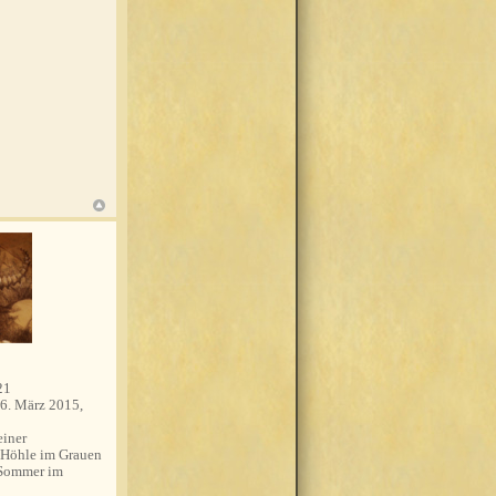
21
6. März 2015,
einer
 Höhle im Grauen
 Sommer im