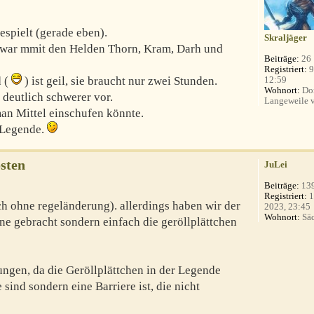
espielt (gerade eben).
Skraljäger
d zwar mmit den Helden Thorn, Kram, Darh und
Beiträge:
26
Registriert:
9
12:59
d (
) ist geil, sie braucht nur zwei Stunden.
Wohnort:
Dor
 deutlich schwerer vor.
Langeweile v
an Mittel einschufen könnte.
 Legende.
sten
JuLei
Beiträge:
13
Registriert:
1
 ohne regeländerung). allerdings haben wir der
2023, 23:45
Wohnort:
Säc
ine gebracht sondern einfach die geröllplättchen
ngen, da die Geröllplättchen in der Legende
sind sondern eine Barriere ist, die nicht