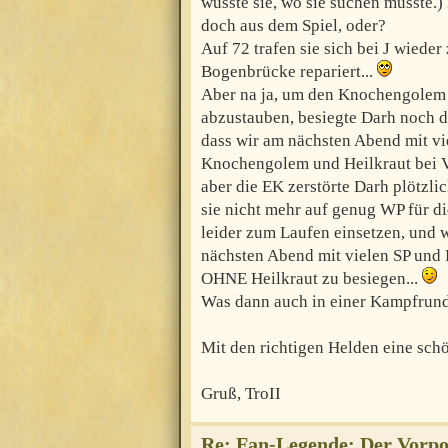
wusste sie, wo sie suchen musste.
doch aus dem Spiel, oder?
Auf 72 trafen sie sich bei J wied
Bogenbrücke repariert...
Aber na ja, um den Knochengolem 
abzustauben, besiegte Darh noch d
dass wir am nächsten Abend mit v
Knochengolem und Heilkraut bei 
aber die EK zerstörte Darh plötzl
sie nicht mehr auf genug WP für d
leider zum Laufen einsetzen, und 
nächsten Abend mit vielen SP un
OHNE Heilkraut zu besiegen...
Was dann auch in einer Kampfrund
Mit den richtigen Helden eine sc
Gruß, TroII
Re: Fan-Legende: Der Vorpo