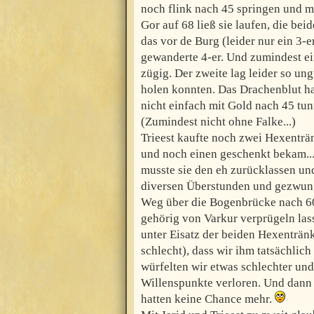
noch flink nach 45 springen und m
Gor auf 68 ließ sie laufen, die bei
das vor de Burg (leider nur ein 3-
gewanderte 4-er. Und zumindest e
zügig. Der zweite lag leider so un
holen konnten. Das Drachenblut hat
nicht einfach mit Gold nach 45 t
(Zumindest nicht ohne Falke...)
Trieest kaufte noch zwei Hexenträ
und noch einen geschenkt bekam...
musste sie den eh zurücklassen un
diversen Überstunden und gezwun
Weg über die Bogenbrücke nach 60
gehörig von Varkur verprügeln lass
unter Eisatz der beiden Hexentränk
schlecht), dass wir ihm tatsächlic
würfelten wir etwas schlechter und
Willenspunkte verloren. Und dann 
hatten keine Chance mehr.