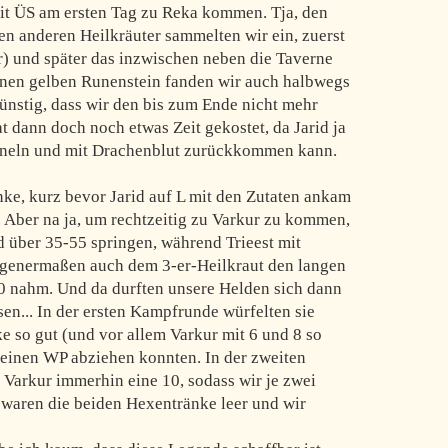
it ÜS am ersten Tag zu Reka kommen. Tja, den
den anderen Heilkräuter sammelten wir ein, zuerst
er) und später das inzwischen neben die Taverne
inen gelben Runenstein fanden wir auch halbwegs
günstig, dass wir den bis zum Ende nicht mehr
 dann doch noch etwas Zeit gekostet, da Jarid ja
unneln und mit Drachenblut zurückkommen kann.
nke, kurz bevor Jarid auf L mit den Zutaten ankam
 Aber na ja, um rechtzeitig zu Varkur zu kommen,
d über 35-55 springen, während Trieest mit
genermaßen auch dem 3-er-Heilkraut den langen
 nahm. Und da durften unsere Helden sich dann
en... In der ersten Kampfrunde würfelten sie
e so gut (und vor allem Varkur mit 6 und 8 so
h einen WP abziehen konnten. In der zweiten
 Varkur immerhin eine 10, sodass wir je zwei
waren die beiden Hexentränke leer und wir