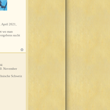
. April 2021,
t wo man
ergebens sucht
94
0. November
hsische Schweiz