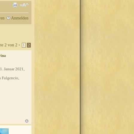
ren
Anmelden
ite
2
von
2
•
1
2
rina
1. Januar 2021,
 Fulgencio,