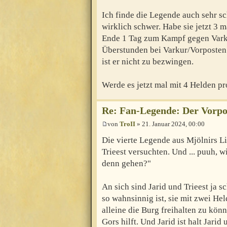
Ich finde die Legende auch sehr sc
wirklich schwer. Habe sie jetzt 3 m
Ende 1 Tag zum Kampf gegen Varku
Überstunden bei Varkur/Vorposte
ist er nicht zu bezwingen.
Werde es jetzt mal mit 4 Helden pr
Re: Fan-Legende: Der Vorpo
von
TroII
» 21. Januar 2024, 00:00
Die vierte Legende aus Mjölnirs Lis
Trieest versuchten. Und ... puuh, 
denn gehen?"
An sich sind Jarid und Trieest ja 
so wahnsinnig ist, sie mit zwei He
alleine die Burg freihalten zu kön
Gors hilft. Und Jarid ist halt Jar