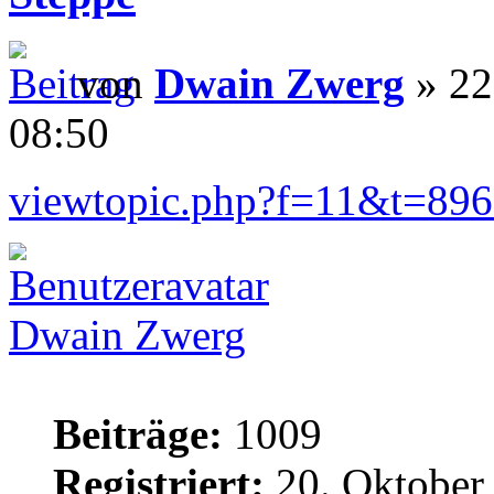
von
Dwain Zwerg
» 22
08:50
viewtopic.php?f=11&t=89
Dwain Zwerg
Beiträge:
1009
Registriert:
20. Oktober