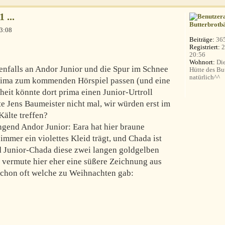
 ...
Butterbrotb
3:08
Beiträge:
36
Registriert:
2
20:56
Wohnort:
Die
ebenfalls an Andor Junior und die Spur im Schnee
Hütte des Bu
natürlich^^
ima zum kommenden Hörspiel passen (und eine
eit könnte dort prima einen Junior-Urtroll
gte Jens Baumeister nicht mal, wir würden erst im
Kälte treffen?
ngend Andor Junior: Eara hat hier braune
immer ein violettes Kleid trägt, und Chada ist
nd Junior-Chada diese zwei langen goldgelben
h vermute hier eher eine süßere Zeichnung aus
chon oft welche zu Weihnachten gab: