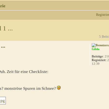
rie
Registrie
1 ...
5 Beitr
...
Gilda
Beiträge:
21
Registriert:
2
12:39
uh. Zeit für eine Checkliste:
as? monströse Spuren im Schnee?