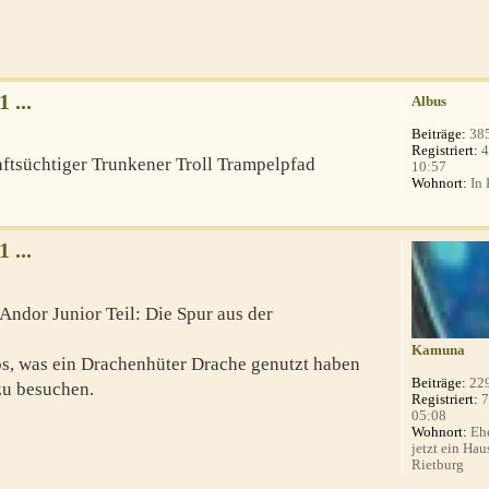
 ...
Albus
Beiträge:
38
Registriert:
4
aftsüchtiger Trunkener Troll Trampelpfad
10:57
Wohnort:
In 
 ...
Andor Junior Teil: Die Spur aus der
Kamuna
os, was ein Drachenhüter Drache genutzt haben
Beiträge:
22
zu besuchen.
Registriert:
7
05:08
Wohnort:
Ehe
jetzt ein Hau
Rietburg