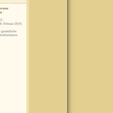
är
53
6. Februar 2019,
 gemütliche
tterbrotbären