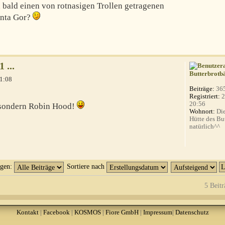
n bald einen von rotnasigen Trollen getragenen
anta Gor?
 ...
Butterbrotb
1:08
Beiträge:
36
Registriert:
2
20:56
a, sondern Robin Hood!
Wohnort:
Die
Hütte des Bu
natürlich^^
igen:
Sortiere nach
5 Beitr
Kontakt
|
Facebook
|
KOSMOS
|
Fiore GmbH
|
Impressum
|
Datenschutz