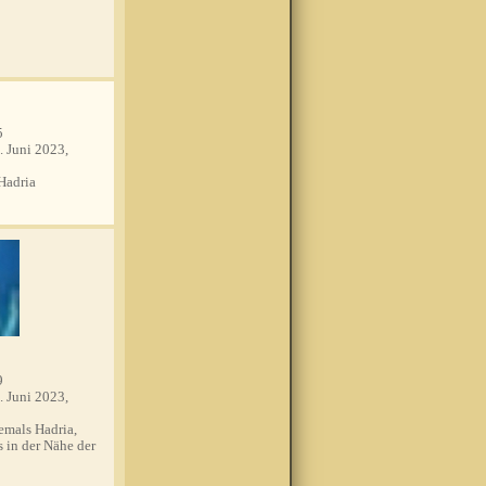
5
. Juni 2023,
Hadria
9
. Juni 2023,
mals Hadria,
s in der Nähe der