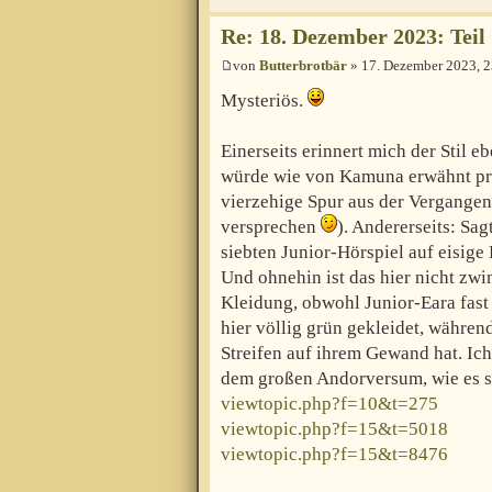
Re: 18. Dezember 2023: Teil 1
von
Butterbrotbär
» 17. Dezember 2023, 2
Mysteriös.
Einerseits erinnert mich der Stil 
würde wie von Kamuna erwähnt pr
vierzehige Spur aus der Vergangenh
versprechen
). Andererseits: Sa
siebten Junior-Hörspiel auf eisige 
Und ohnehin ist das hier nicht zwi
Kleidung, obwohl Junior-Eara fast 
hier völlig grün gekleidet, währe
Streifen auf ihrem Gewand hat. Ic
dem großen Andorversum, wie es s
viewtopic.php?f=10&t=275
viewtopic.php?f=15&t=5018
viewtopic.php?f=15&t=8476