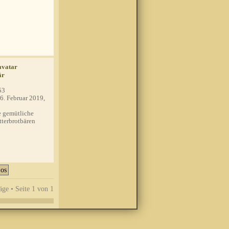
är
53
6. Februar 2019,
 gemütliche
tterbrotbären
äge • Seite
1
von
1