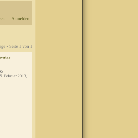
ren
Anmelden
äge • Seite
1
von
1
65
5. Februar 2013,