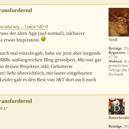
erausfordernd
ncnmcwq ... l.mov?dl=0
uns der alten App (auf normal), inklusive
ja etwas Inspiration.
TroII
Beiträge:
53
Registriert:
1
auch mal einzeln gab, habe sie jetzt aber nirgends
17:50
 BBBs umfangreichen Blog gestolpert. Mir war gar
Wohnort:
In 
gemütlichen
on deinen Projekten inkl. Gebutterte
Gebirge (Im
n! Sehr übersichtlich, mit lauter eingebauten
Rietland)
Leider gab es den Rest von J&T dort auch noch
erausfordernd
00:17
Butterbrotb
Beiträge:
36