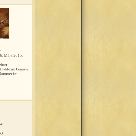
21
6. März 2015,
einer
 Höhle im Grauen
 Sommer im
är
53