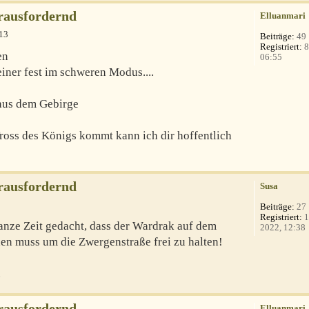
erausfordernd
Elluanmari
13
Beiträge:
49
Registriert:
8
en
06:55
iner fest im schweren Modus....
aus dem Gebirge
Tross des Königs kommt kann ich dir hoffentlich
erausfordernd
Susa
Beiträge:
27
Registriert:
1
ganze Zeit gedacht, dass der Wardrak auf dem
2022, 12:38
den muss um die Zwergenstraße frei zu halten!
.
erausfordernd
Elluanmari