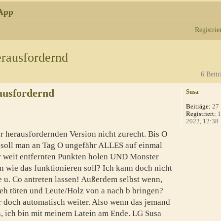
App
Registrie
erausfordernd
6 Beitr
ausfordernd
Susa
Beiträge:
27
Registriert:
1
2022, 12:38
r herausfordernden Version nicht zurecht. Bis O
 soll man an Tag O ungefähr ALLES auf einmal
r weit entfernten Punkten holen UND Monster
n wie das funktionieren soll? Ich kann doch nicht
e u. Co antreten lassen! Außerdem selbst wenn,
eh töten und Leute/Holz von a nach b bringen?
r doch automatisch weiter. Also wenn das jemand
en, ich bin mit meinem Latein am Ende. LG Susa