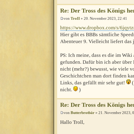
Re: Der Tross des Königs h
von
TroII
» 20. November 2023, 22:41
https://www.dropbox.com/s/6jqytz
Hier gibt es BBBs sämtliche Speedr
Abenteuer 9. Vielleicht liefert das 
PS: Ich meine, dass es die im Wiki 
gefunden. Dafür bin ich aber über
nicht (mehr?) bewusst, wie viele v
Geschichtchen man dort finden kan
Links, das gefällt mir sehr gut!
(
nicht.
)
Re: Der Tross des Königs h
von
Butterbrotbär
» 21. November 2023, 
Hallo Troll,