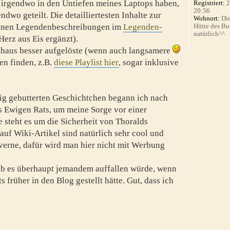
ch irgendwo in den Untiefen meines Laptops haben,
Registriert:
2
20:56
dwo geteilt. Die detailliertesten Inhalte zur
Wohnort:
Die
elnen Legendenbeschreibungen im
Legenden-
Hütte des Bu
natürlich^^
erz aus Eis ergänzt).
rchaus besser aufgelöste (wenn auch langsamere
n finden, z.B.
diese Playlist hier
, sogar inklusive
rig gebutterten Geschichtchen begann ich nach
 Ewigen Rats, um meine Sorge vor einer
steht es um die Sicherheit von Thoralds
 auf Wiki-Artikel sind natürlich sehr cool und
averne, dafür wird man hier nicht mit Werbung
ob es überhaupt jemandem auffallen würde, wenn
s früher in den Blog gestellt hätte. Gut, dass ich