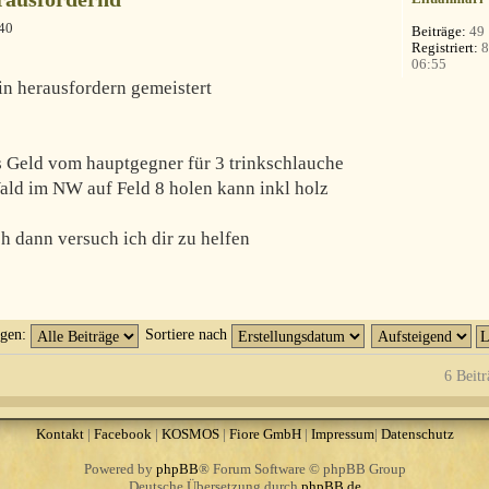
40
Beiträge:
49
Registriert:
8
06:55
n herausfordern gemeistert
 Geld vom hauptgegner für 3 trinkschlauche
ald im NW auf Feld 8 holen kann inkl holz
ch dann versuch ich dir zu helfen
igen:
Sortiere nach
6 Beitr
Kontakt
|
Facebook
|
KOSMOS
|
Fiore GmbH
|
Impressum
|
Datenschutz
Powered by
phpBB
® Forum Software © phpBB Group
Deutsche Übersetzung durch
phpBB.de