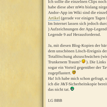
Ich sollte die einzelnen Clips no
habe diese aber mWn bislang nirgen
Andor-App im Wiki sind die einz
Artikel
(gerade vor einigen Tagen H
Im Internet lassen sich jedoch du
) Aufzeichnungen der App-Legende
Legende 9 auf Herausfordernd.
Ja, mit diesen Blog-Kopien der bä
dem unschönen Lösch-Ereignis des
Totallöschung abzuschwächen (wie 
Trunkenem Traum?
). Die Links
sogar ein Vorteil gegenüber der T
zugepflastert.
Ha! Ich habe mich schon gefragt, 
ich die J&T-Sicherheitskopie bereit
das nicht tat.
LG BBB