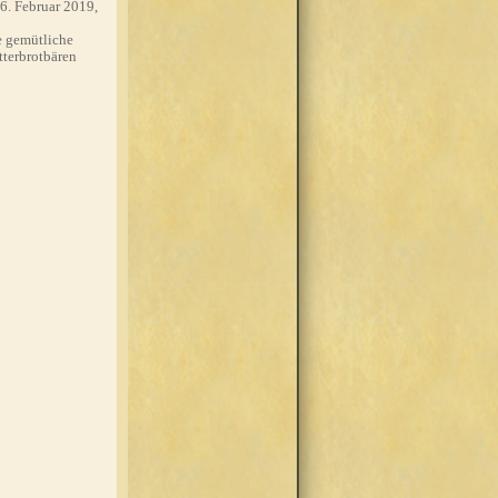
6. Februar 2019,
 gemütliche
tterbrotbären