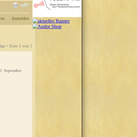
ren
Anmelden
äge • Seite
1
von
1
1. September