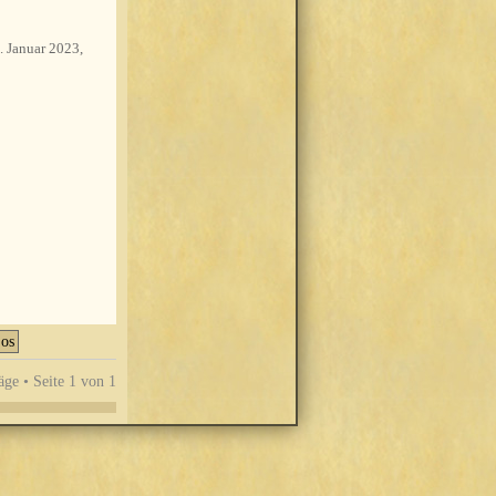
. Januar 2023,
äge • Seite
1
von
1