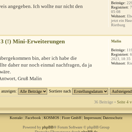
Beiträge:
22
weis angegeben. Ich wollte nur nicht den
Registriert:
7
05:08
Wohnort:
Ehe
jetzt ein Hau
Rietburg
 3 (!) Mini-Erweiterungen
Malin
Beiträge:
11
Registriert:
6
rübergekommen bin, aber ich habe die
2023, 18:35
Wohnort:
Rie
lte daher nur noch einmal nachfragen, da ja
wäre.
Antwort, Gruß Malin
t anzeigen:
Sortiere nach
36 Beiträge •
Seite
4
v
Kontakt
|
Facebook
|
KOSMOS
|
Fiore GmbH
|
Impressum
|
Datenschutz
Powered by
phpBB
® Forum Software © phpBB Group
Deutsche Übersetzung durch
phpBB.de