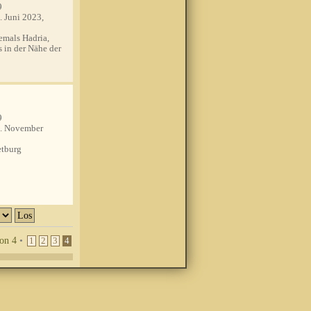
9
. Juni 2023,
mals Hadria,
s in der Nähe der
9
. November
tburg
on
4
•
1
2
3
4