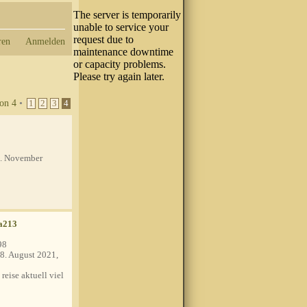
ren
Anmelden
on
4
•
1
2
3
4
. November
a213
98
8. August 2021,
 reise aktuell viel