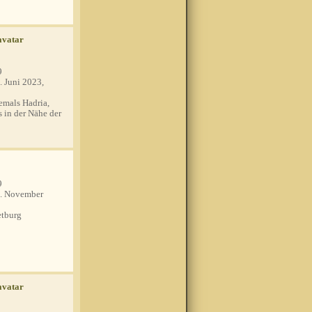
9
. Juni 2023,
mals Hadria,
s in der Nähe der
9
. November
tburg