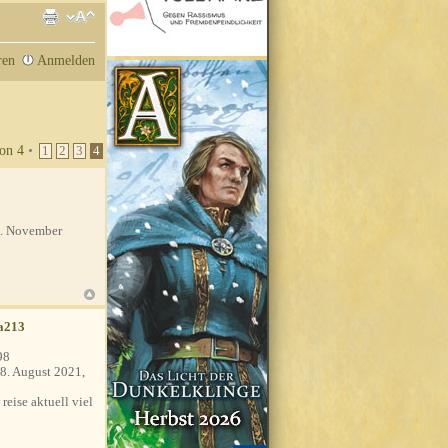
ren
Anmelden
on
4
•
1
2
3
4
. November
a213
98
8. August 2021,
 reise aktuell viel