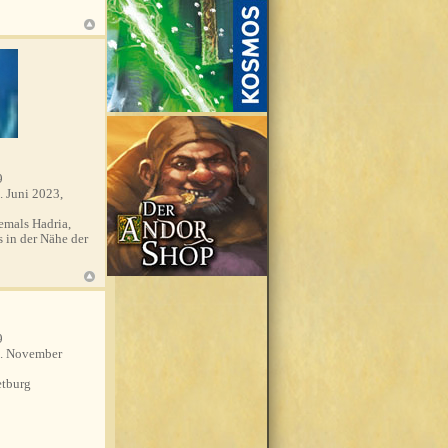
9
. Juni 2023,
mals Hadria,
s in der Nähe der
9
. November
tburg