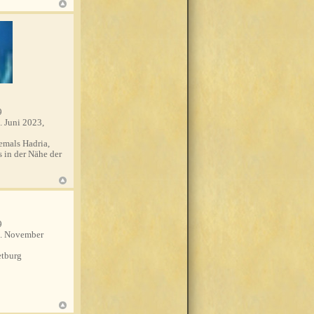
9
. Juni 2023,
mals Hadria,
s in der Nähe der
9
. November
tburg