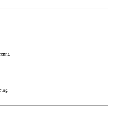
.
rennt.
burg