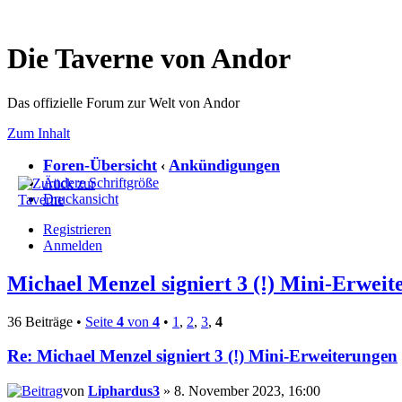
Die Taverne von Andor
Das offizielle Forum zur Welt von Andor
Zum Inhalt
Foren-Übersicht
Ankündigungen
‹
Ändere Schriftgröße
Druckansicht
Registrieren
Anmelden
Michael Menzel signiert 3 (!) Mini-Erwei
36 Beiträge •
Seite
4
von
4
•
1
,
2
,
3
,
4
Re: Michael Menzel signiert 3 (!) Mini-Erweiterungen
von
Liphardus3
» 8. November 2023, 16:00