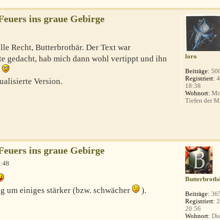
Feuers ins graue Gebirge
älle Recht, Butterbrotbär. Der Text war
loro
te gedacht, hab mich dann wohl vertippt und ihn
t
Beiträge:
50
Registriert:
4
tualisierte Version.
18:38
Wohnort:
Mo
Tiefen der Mi
Feuers ins graue Gebirge
3:48
Butterbrotb
ung um einiges stärker (bzw. schwächer
).
Beiträge:
36
Registriert:
2
20:56
Wohnort:
Die