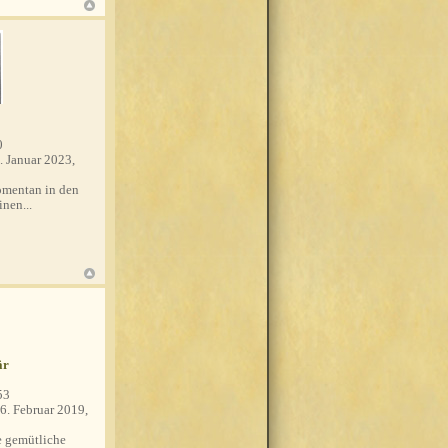
0
. Januar 2023,
mentan in den
nen...
är
53
6. Februar 2019,
 gemütliche