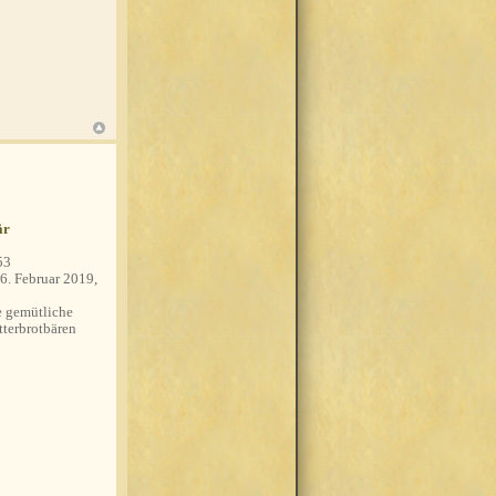
är
53
6. Februar 2019,
 gemütliche
tterbrotbären