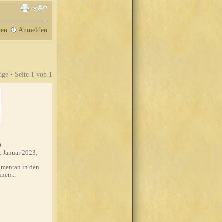
ren
Anmelden
äge • Seite
1
von
1
0
. Januar 2023,
mentan in den
nen...