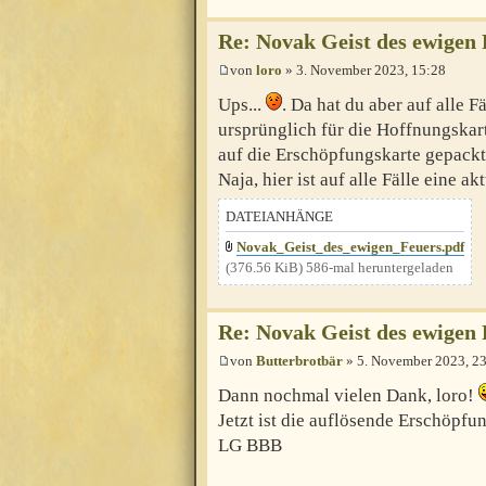
Re: Novak Geist des ewigen 
von
loro
» 3. November 2023, 15:28
Ups...
. Da hat du aber auf alle F
ursprünglich für die Hoffnungskar
auf die Erschöpfungskarte gepack
Naja, hier ist auf alle Fälle eine ak
DATEIANHÄNGE
Novak_Geist_des_ewigen_Feuers.pdf
(376.56 KiB) 586-mal heruntergeladen
Re: Novak Geist des ewigen 
von
Butterbrotbär
» 5. November 2023, 2
Dann nochmal vielen Dank, loro!
Jetzt ist die auflösende Erschöpf
LG BBB