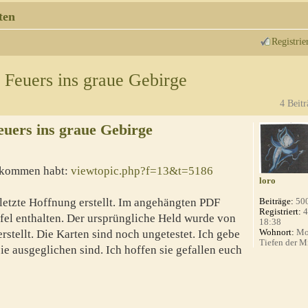
ten
Registrie
 Feuers ins graue Gebirge
4 Beitr
euers ins graue Gebirge
bekommen habt:
viewtopic.php?f=13&t=5186
loro
 letzte Hoffnung erstellt. Im angehängten PDF
Beiträge:
50
Registriert:
4
afel enthalten. Der ursprüngliche Held wurde von
18:38
Wohnort:
Mo
rstellt. Die Karten sind noch ungetestet. Ich gebe
Tiefen der Mi
ie ausgeglichen sind. Ich hoffen sie gefallen euch