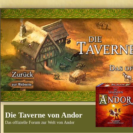
Die Taverne von Andor
Das offizielle Forum zur Welt von Andor