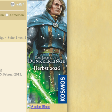
ren
Anmelden
äge • Seite
1
von
1
65
5. Februar 2013,