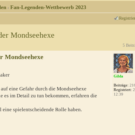
den
Fan-Legenden-Wettbewerb 2023
‹
Registrie
der Mondseehexe
5 Beitr
er Mondseehexe
aker
Gilda
Beiträge:
21
auf eine Gefahr durch die Mondseehexe
Registriert:
2
12:39
e es im Detail zu tun bekommen, erfahren die
l eine spielentscheidende Rolle haben.