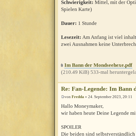
Schwierigkeit:
Mittel, mit der Opt
Spielen Karte)
Dauer:
1 Stunde
Lesezeit:
Am Anfang ist viel inhalt
zwei Ausnahmen keine Unterbrech
Im Bann der Mondseehexe.pdf
(210.49 KiB) 533-mal heruntergel
Re: Fan-Legende: Im Bann 
von
Fredda
» 24. September 2023, 20:11
Hallo Moneymaker,
wir haben heute Deine Legende mit
SPOILER
Die beiden sind selbstverständlic