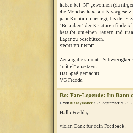
haben bei "N" gewonnen (da nirgen
die Mondseehexe auf N vorgesetzt 
paar Kreaturen besiegt, bis der E
"Betäuben" der Kreaturen finde ic
betäubt, um einen Bauern und Tran
Lager zu beschützen.
SPOILER ENDE
Zeitangabe stimmt - Schwierigkeits
"mittel" ansetzen.
Hat Spaß gemacht!
VG Fredda
Re: Fan-Legende: Im Bann 
von
Moneymaker
» 25. September 2023, 2
Hallo Fredda,
vielen Dank für dein Feedback.