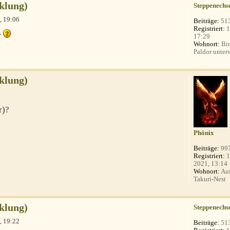
klung)
Steppenechs
, 19:06
Beiträge:
51
Registriert:
1
r
17:29
Wohnort:
Bin
Paldor unterw
klung)
r)?
Phönix
Beiträge:
99
Registriert:
1
2021, 13:14
Wohnort:
Auf
Takuri-Nest
klung)
Steppenechs
, 19:22
Beiträge:
51