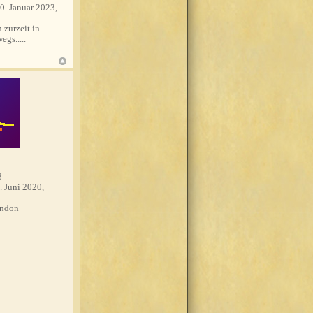
0. Januar 2023,
 zurzeit in
egs.....
8
. Juni 2020,
ndon