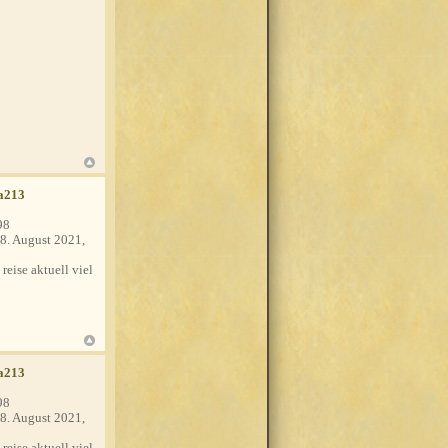
a213
98
8. August 2021,
 reise aktuell viel
a213
98
8. August 2021,
 reise aktuell viel