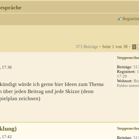
espräche
Registrie
373 Beiträge •
Seite
1
von
38
•
1
Steppenechs
Beiträge:
51
, 17:36
Registriert:
1
17:29
Wohnort:
Bin
kündigt würde ich gerne hier Ideen zum Thema
Paldor unterw
h über jeden Beitrag und jede Skizze (denn
Spielplan zeichnen)
klung)
Steppenechs
, 17:42
Beiträge:
51