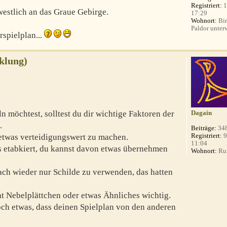
Registriert:
1
 westlich an das Graue Gebirge.
17:29
Wohnort:
Bin
Paldor unterw
spielplan...
klung)
 möchtest, solltest du dir wichtige Faktoren der
Dagain
.
Beiträge:
34
Registriert:
9
etwas verteidigungswert zu machen.
11:04
s etabkiert, du kannst davon etwas übernehmen
Wohnort:
Ru
ach wieder nur Schilde zu verwenden, das hatten
ht Nebelplättchen oder etwas Ähnliches wichtig.
och etwas, dass deinen Spielplan von den anderen