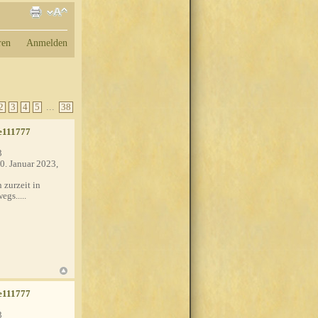
ren
Anmelden
...
2
3
4
5
38
e111777
3
0. Januar 2023,
 zurzeit in
egs.....
e111777
3