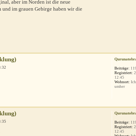
inal, aber im Norden ist die neue
 und im grauen Gebirge haben wir die
klung)
Qurunatobr
8:32
Beiträge:
11
Registriert:
2
12:45
Wohnort:
Ich
?
umher
klung)
Qurunatobr
8:35
Beiträge:
11
Registriert:
2
.
12:45
Wohnort:
Ich