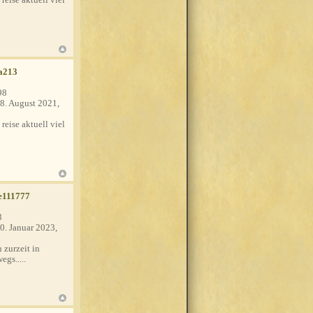
a213
98
8. August 2021,
 reise aktuell viel
e111777
3
0. Januar 2023,
 zurzeit in
egs.....