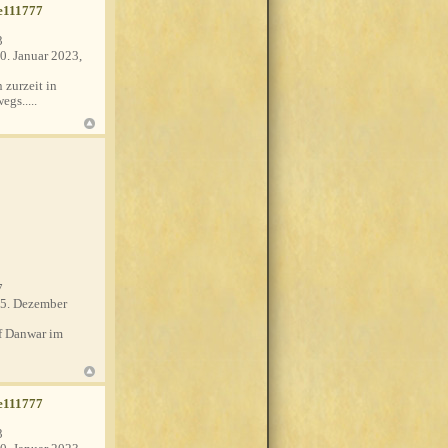
e111777
3
0. Januar 2023,
 zurzeit in
egs.....
7
5. Dezember
 Danwar im
e111777
3