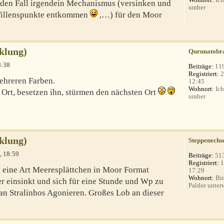
den Fall irgendein Mechanismus (versinken und
umher
 Willenspunkte entkommen
,…) für den Moor
klung)
Qurunatobr
8:38
Beiträge:
11
Registriert:
2
mehreren Farben.
12:45
Wohnort:
Ich
 Ort, besetzen ihn, stürmen den nächsten Ort
umher
klung)
Steppenechs
, 18:59
Beiträge:
51
Registriert:
1
n eine Art Meeresplättchen in Moor Format
17:29
Wohnort:
Bin
 einsinkt und sich für eine Stunde und Wp zu
Paldor unterw
 an Stralinhos Agonieren. Großes Lob an dieser