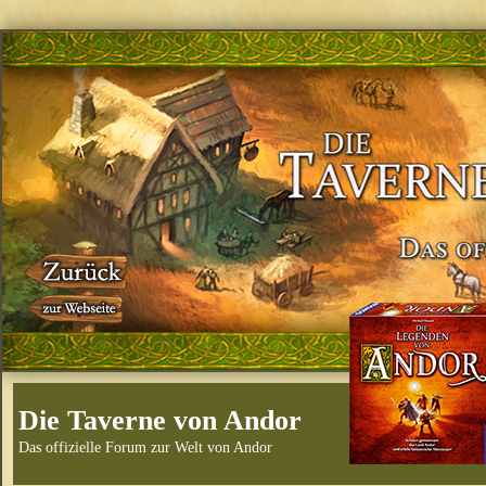
Die Taverne von Andor
Das offizielle Forum zur Welt von Andor